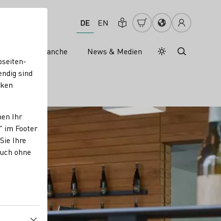
DE
EN
s
Weinbranche
News & Medien
Tagesmodus
Nachtmodus
bseiten-
endig sind
cken
nen Ihr
" im Footer
Sie Ihre
auch ohne