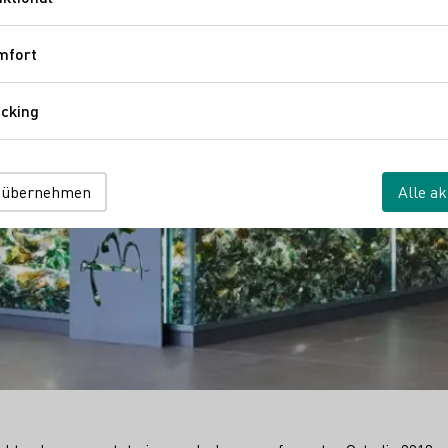
Funktional
mfort
Komfort
cking
Tracking
 übernehmen
Alle ak