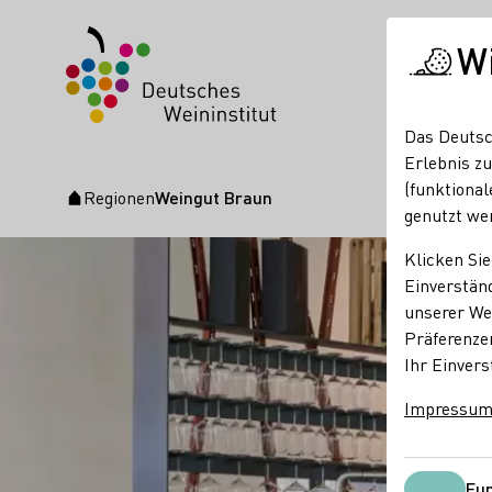
W
Das Deutsc
Erlebnis zu
(funktional
Regionen
Weingut Braun
Startseite
genutzt we
Klicken Sie
Einverständ
unserer Web
Präferenze
Ihr Einvers
Impressu
Fun