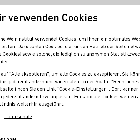
ir verwenden Cookies
Unser Wein
Regionen
Seminare & Event
he Weininstitut verwendet Cookies, um Ihnen ein optimales We
 bieten. Dazu zählen Cookies, die für den Betrieb der Seite notw
e Cookies) sowie solche, die lediglich zu anonymen Statistikzwe
rden.
 auf "Alle akzeptieren", um alle Cookies zu akzeptieren. Sie kön
nis jederzeit ändern und widerrufen. In der Spalte "Rechtliches
seite finden Sie den Link "Cookie-Einstellungen". Dort können 
n jederzeit ändern bzw. anpassen. Funktionale Cookies werden 
tändnis weiterhin ausgeführt.
m
|
Datenschutz
ktional