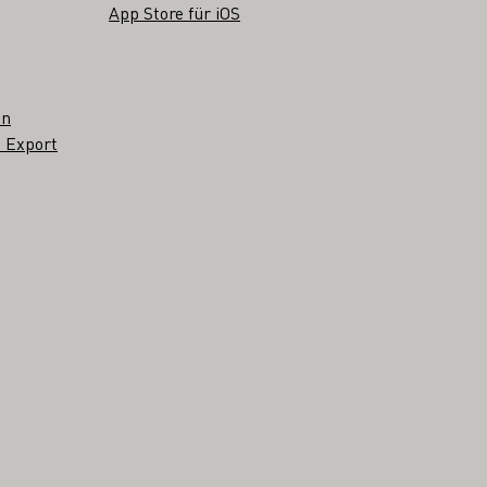
App Store für iOS
en
 Export