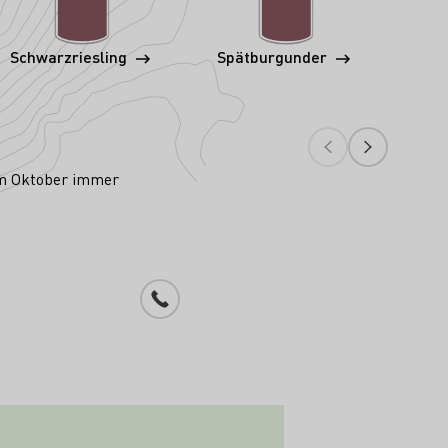
Schwarzriesling
Spätburgunder
S
im Oktober immer
Telefonnummer