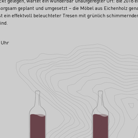
eckt gelegen, wartet ein wunderbar unaufgeregter Ort: die 2018 
 sorgsam geplant und umgesetzt – die Möbel aus Eichenholz ge
st ein effektvoll beleuchteter Tresen mit grünlich schimmerndem
ind.
0 Uhr