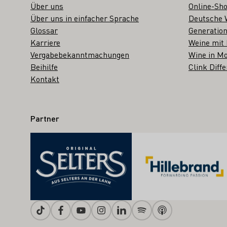
Über uns
Online-Sh
Über uns in einfacher Sprache
Deutsche 
Glossar
Generation
Karriere
Weine mit
Vergabebekanntmachungen
Wine in Mo
Beihilfe
Clink Diffe
Kontakt
Partner
Tiktok
Facebook
Youtube
Instagram
Linkedin
Spotify
Apple