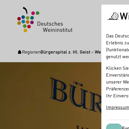
W
Das Deutsc
Erlebnis zu
(funktional
Regionen
Bürgerspital z. Hl. Geist - Weingut
Startseite
genutzt we
Klicken Sie
Einverständ
unserer Web
Präferenze
Ihr Einvers
Impressu
Fun