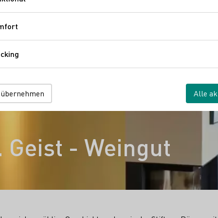
Funktional
mfort
Komfort
cking
Tracking
 übernehmen
Alle ak
. Geist - Weingut