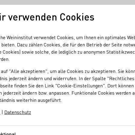
ir verwenden Cookies
Unser Wein
Regionen
Seminare & Event
he Weininstitut verwendet Cookies, um Ihnen ein optimales We
 bieten. Dazu zählen Cookies, die für den Betrieb der Seite notw
e Cookies) sowie solche, die lediglich zu anonymen Statistikzwe
rden.
 auf "Alle akzeptieren", um alle Cookies zu akzeptieren. Sie kön
nis jederzeit ändern und widerrufen. In der Spalte "Rechtliches
seite finden Sie den Link "Cookie-Einstellungen". Dort können 
n jederzeit ändern bzw. anpassen. Funktionale Cookies werden 
tändnis weiterhin ausgeführt.
m
|
Datenschutz
ktional