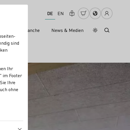
DE
EN
s
Weinbranche
News & Medien
Tagesmodus
Nachtmodus
bseiten-
endig sind
cken
nen Ihr
" im Footer
Sie Ihre
auch ohne