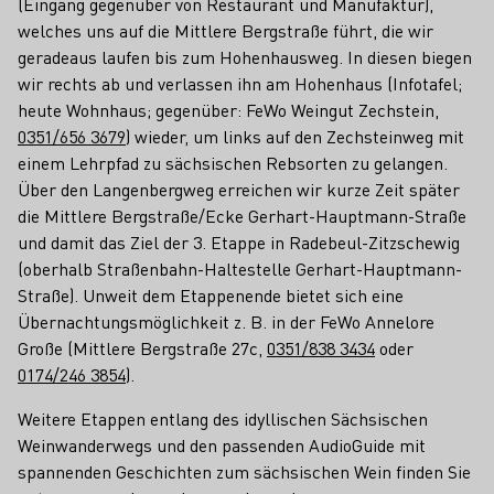
(Eingang gegenüber von Restaurant und Manufaktur),
welches uns auf die Mittlere Bergstraße führt, die wir
geradeaus laufen bis zum Hohenhausweg. In diesen biegen
wir rechts ab und verlassen ihn am Hohenhaus (Infotafel;
heute Wohnhaus; gegenüber: FeWo Weingut Zechstein,
0351/656 3679
) wieder, um links auf den Zechsteinweg mit
einem Lehrpfad zu sächsischen Rebsorten zu gelangen.
Über den Langenbergweg erreichen wir kurze Zeit später
die Mittlere Bergstraße/Ecke Gerhart-Hauptmann-Straße
und damit das Ziel der 3. Etappe in Radebeul-Zitzschewig
(oberhalb Straßenbahn-Haltestelle Gerhart-Hauptmann-
Straße). Unweit dem Etappenende bietet sich eine
Übernachtungsmöglichkeit z. B. in der FeWo Annelore
Große (Mittlere Bergstraße 27c,
0351/838 3434
oder
0174/246 3854
).
Weitere Etappen entlang des idyllischen Sächsischen
Weinwanderwegs und den passenden AudioGuide mit
spannenden Geschichten zum sächsischen Wein finden Sie