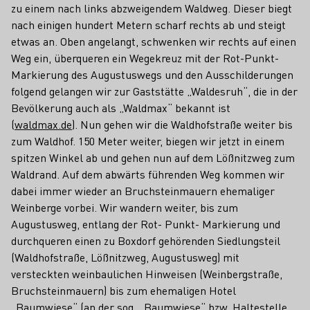
zu einem nach links abzweigendem Waldweg. Dieser biegt
nach einigen hundert Metern scharf rechts ab und steigt
etwas an. Oben angelangt, schwenken wir rechts auf einen
Weg ein, überqueren ein Wegekreuz mit der Rot-Punkt-
Markierung des Augustuswegs und den Ausschilderungen
folgend gelangen wir zur Gaststätte „Waldesruh“, die in der
Bevölkerung auch als „Waldmax“ bekannt ist
(
waldmax.de
). Nun gehen wir die Waldhofstraße weiter bis
zum Waldhof. 150 Meter weiter, biegen wir jetzt in einem
spitzen Winkel ab und gehen nun auf dem Lößnitzweg zum
Waldrand. Auf dem abwärts führenden Weg kommen wir
dabei immer wieder an Bruchsteinmauern ehemaliger
Weinberge vorbei. Wir wandern weiter, bis zum
Augustusweg, entlang der Rot- Punkt- Markierung und
durchqueren einen zu Boxdorf gehörenden Siedlungsteil
(Waldhofstraße, Lößnitzweg, Augustusweg) mit
versteckten weinbaulichen Hinweisen (Weinbergstraße,
Bruchsteinmauern) bis zum ehemaligen Hotel
„Baumwiese“ (an der sog. „Baumwiese“ bzw. Haltestelle