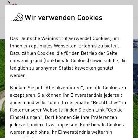
EN
Tagesmodus
Nachtmodus
Haup
Haup
Wir verwenden Cookies
Regionen
Wanderung auf dem Rheinsteig im Rheingau
Startseite
Das Deutsche Weininstitut verwendet Cookies, um
Ihnen ein optimales Webseiten-Erlebnis zu bieten.
Dazu zählen Cookies, die für den Betrieb der Seite
notwendig sind (funktionale Cookies) sowie solche, die
lediglich zu anonymen Statistikzwecken genutzt
werden.
Klicken Sie auf "Alle akzeptieren", um alle Cookies zu
akzeptieren. Sie können Ihr Einverständnis jederzeit
ändern und widerrufen. In der Spalte "Rechtliches" im
Footer unserer Webseite finden Sie den Link "Cookie-
Einstellungen". Dort können Sie Ihre Präferenzen
jederzeit ändern bzw. anpassen. Funktionale Cookies
werden auch ohne Ihr Einverständnis weiterhin