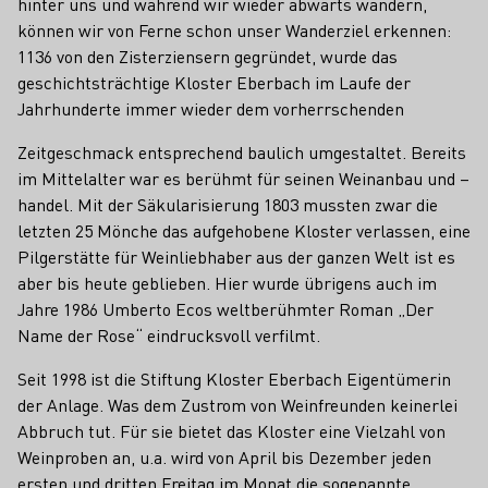
hinter uns und während wir wieder abwärts wandern,
können wir von Ferne schon unser Wanderziel erkennen:
1136 von den Zisterziensern gegründet, wurde das
geschichtsträchtige Kloster Eberbach im Laufe der
Jahrhunderte immer wieder dem vorherrschenden
Zeitgeschmack entsprechend baulich umgestaltet. Bereits
im Mittelalter war es berühmt für seinen Weinanbau und –
handel. Mit der Säkularisierung 1803 mussten zwar die
letzten 25 Mönche das aufgehobene Kloster verlassen, eine
Pilgerstätte für Weinliebhaber aus der ganzen Welt ist es
aber bis heute geblieben. Hier wurde übrigens auch im
Jahre 1986 Umberto Ecos weltberühmter Roman „Der
Name der Rose“ eindrucksvoll verfilmt.
Seit 1998 ist die Stiftung Kloster Eberbach Eigentümerin
der Anlage. Was dem Zustrom von Weinfreunden keinerlei
Abbruch tut. Für sie bietet das Kloster eine Vielzahl von
Weinproben an, u.a. wird von April bis Dezember jeden
ersten und dritten Freitag im Monat die sogenannte