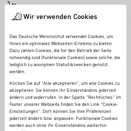
EN
Tagesmodus
Nachtmodus
Haup
Haup
Wir verwenden Cookies
Weinbranche
Weinerzeugersuche
Weingut Meine Freiheit
Startseite
Das Deutsche Weininstitut verwendet Cookies, um
Ihnen ein optimales Webseiten-Erlebnis zu bieten.
Weingut Meine Freiheit
Dazu zählen Cookies, die für den Betrieb der Seite
notwendig sind (funktionale Cookies) sowie solche, die
Erzeugnisse
lediglich zu anonymen Statistikzwecken genutzt
werden.
Perlwein / Secco
Sekt
Vegan
Wein
Traubensaft
Roséwein
Eiswein
Klicken Sie auf "Alle akzeptieren", um alle Cookies zu
akzeptieren. Sie können Ihr Einverständnis jederzeit
Mitgliedschaften
ändern und widerrufen. In der Spalte "Rechtliches" im
Footer unserer Webseite finden Sie den Link "Cookie-
Wine in Moderation (WiM)
Einstellungen". Dort können Sie Ihre Präferenzen
Kontakt
jederzeit ändern bzw. anpassen. Funktionale Cookies
werden auch ohne Ihr Einverständnis weiterhin
Weingut Meine Freiheit