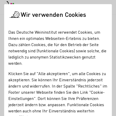
EN
Tagesmodus
Nachtmodus
Haup
Haup
Wir verwenden Cookies
Weinbranche
Weinerzeugersuche
Reichsrat von Buhl
Startseite
Das Deutsche Weininstitut verwendet Cookies, um
Ihnen ein optimales Webseiten-Erlebnis zu bieten.
Reichsrat von Buhl
Dazu zählen Cookies, die für den Betrieb der Seite
notwendig sind (funktionale Cookies) sowie solche, die
Erzeugnisse
lediglich zu anonymen Statistikzwecken genutzt
werden.
Perlwein / Secco
Sekt
Wein
Alkoholfreier Wein/Sekt/Secco
Klicken Sie auf "Alle akzeptieren", um alle Cookies zu
Mitgliedschaften
akzeptieren. Sie können Ihr Einverständnis jederzeit
VDP - Verband Deutscher Prädikats- und Qualitätsweingüter
ändern und widerrufen. In der Spalte "Rechtliches" im
Kontakt
Footer unserer Webseite finden Sie den Link "Cookie-
Einstellungen". Dort können Sie Ihre Präferenzen
jederzeit ändern bzw. anpassen. Funktionale Cookies
Reichsrat von Buhl
werden auch ohne Ihr Einverständnis weiterhin
67146 Deidesheim
Weinstr. 16-24
Pfalz
Deutschland