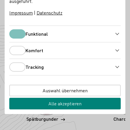
ausgeführt.
Instagram
Facebook
Telefonnummer
E-Mail-Adresse
Impressum
|
Datenschutz
Zur Website
Angebaute Rebsorten
Funktional
Funktional
Komfort
Komfort
Tracking
Tracking
Auswahl übernehmen
Alle akzeptieren
Spätburgunder
Chardo