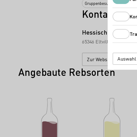
Gruppenbesuche
Kontakt
Ko
Hessische Staatsw
Tra
65346 Eltville
Kloster E
Auswahl
Zur Website
Angebaute Rebsorten