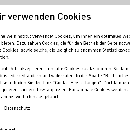
ir verwenden Cookies
Unser Wein
Regionen
Seminare & Event
he Weininstitut verwendet Cookies, um Ihnen ein optimales We
 bieten. Dazu zählen Cookies, die für den Betrieb der Seite notw
e Cookies) sowie solche, die lediglich zu anonymen Statistikzwe
eingüter GmbH Kloster Eberbach
rden.
 auf "Alle akzeptieren", um alle Cookies zu akzeptieren. Sie kön
weingüter GmbH Klo
nis jederzeit ändern und widerrufen. In der Spalte "Rechtliches
seite finden Sie den Link "Cookie-Einstellungen". Dort können 
n jederzeit ändern bzw. anpassen. Funktionale Cookies werden 
tändnis weiterhin ausgeführt.
Sekt
Wein
m
|
Datenschutz
e
ktional