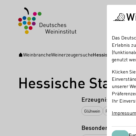
W
Das Deutsc
Erlebnis zu
(funktional
Weinbranche
Weinerzeugersuche
Hessische Staatsw
Startseite
genutzt we
Klicken Sie
Hessische Staats
Einverständ
unserer Web
Präferenze
Erzeugnisse
Ihr Einvers
Glühwein
Perlwein / Secco
Impressu
Besondere Angebot
Fun