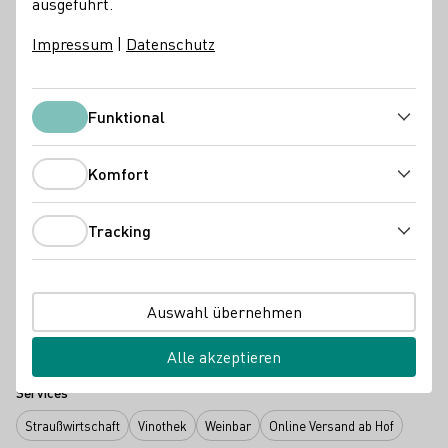
ausgeführt.
Profiküche auf höchstem Niveau sowie verschieden
Veranstaltungsräumlichkeiten. Auch Nicht-
Impressum
|
Datenschutz
Übernachtungsgäste können sich an den Wochenenden
zum KAbinettfrühstück anmelden oder WeinBistroAbende
buchen. Das Gut Cantzheim bietet regelmäßig
Funktional
Funktional
Gourmetveranstaltungen und Kulturevents an. Hier kann
man sich zum Newsletter anmelden, um nichts zu
Komfort
Komfort
verpassen: https://weingut-cantzheim.de/newsletter/
Erzeugnisse
Tracking
Tracking
Sekt
Wein
Mitgliedschaften
Auswahl übernehmen
Vinissima - Frauen & Wein e.V.
Wine in Moderation (WiM)
Alle akzeptieren
Services
Straußwirtschaft
Vinothek
Weinbar
Online Versand ab Hof