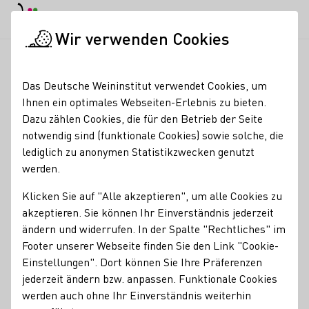
EN
Tagesmodus
Nachtmodus
Haup
Haup
Wir verwenden Cookies
Weinbranche
Weinerzeugersuche
Weingut Cantzheim GbR
Startseite
Das Deutsche Weininstitut verwendet Cookies, um
Ihnen ein optimales Webseiten-Erlebnis zu bieten.
Weingut Cantzheim
Dazu zählen Cookies, die für den Betrieb der Seite
notwendig sind (funktionale Cookies) sowie solche, die
eGbR
lediglich zu anonymen Statistikzwecken genutzt
werden.
Das 15 Minuten von Trier sowie der luxemburgischen
Grenze am Altarm der Saar gelegene Weingut Cantzheim
Klicken Sie auf "Alle akzeptieren", um alle Cookies zu
wurde 2016 gegründet. Die Inhaber Anna und Stephan
akzeptieren. Sie können Ihr Einverständnis jederzeit
Reimann sind für den Weinbau und den Ausbau der Weine
ändern und widerrufen. In der Spalte "Rechtliches" im
verantwortlich. Die ersten Jahrgänge wurden
Footer unserer Webseite finden Sie den Link "Cookie-
überdurchschnittlich bewertet und finden großen Anklang
Einstellungen". Dort können Sie Ihre Präferenzen
im In- und Ausland. Das denkmalgerecht sanierte und
jederzeit ändern bzw. anpassen. Funktionale Cookies
modern durch Architekt Max Dudler erweiterte Anwesen
werden auch ohne Ihr Einverständnis weiterhin
verfügt über fünf hochwertige Gästezimmer, eine