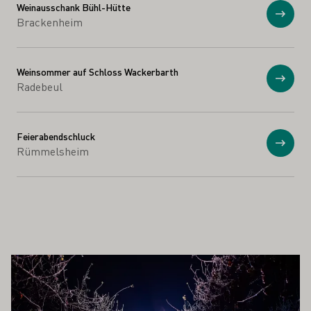
Weinausschank Bühl-Hütte
Anzei
Brackenheim
Weinsommer auf Schloss Wackerbarth
Anzei
Radebeul
Feierabendschluck
Anzei
Rümmelsheim
 AUCH INTERESSIEREN
Mehr erfahren