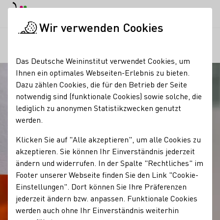
EN
Tagesmodus
Nachtmodus
Haup
Haup
Wir verwenden Cookies
Unser Wein
Wein und Speisen
Alkoholfreie Weine und Sekt
Startseite
Das Deutsche Weininstitut verwendet Cookies, um
Ihnen ein optimales Webseiten-Erlebnis zu bieten.
Dazu zählen Cookies, die für den Betrieb der Seite
notwendig sind (funktionale Cookies) sowie solche, die
lediglich zu anonymen Statistikzwecken genutzt
werden.
Klicken Sie auf "Alle akzeptieren", um alle Cookies zu
akzeptieren. Sie können Ihr Einverständnis jederzeit
ändern und widerrufen. In der Spalte "Rechtliches" im
Footer unserer Webseite finden Sie den Link "Cookie-
Einstellungen". Dort können Sie Ihre Präferenzen
jederzeit ändern bzw. anpassen. Funktionale Cookies
werden auch ohne Ihr Einverständnis weiterhin