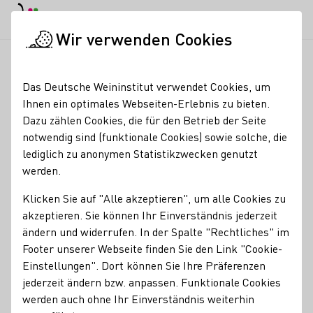
EN
Tagesmodus
Nachtmodus
Haup
Haup
Wir verwenden Cookies
Seminare & Events
Veranstaltungskalender
Weinsommer au
Startseite
Das Deutsche Weininstitut verwendet Cookies, um
Ihnen ein optimales Webseiten-Erlebnis zu bieten.
Weinsommer auf
Dazu zählen Cookies, die für den Betrieb der Seite
notwendig sind (funktionale Cookies) sowie solche, die
Schloss Wackerbarth
lediglich zu anonymen Statistikzwecken genutzt
werden.
01.05.26 - 31.10.26
Klicken Sie auf "Alle akzeptieren", um alle Cookies zu
akzeptieren. Sie können Ihr Einverständnis jederzeit
In einem einzigartigen Ambiente verweilen und
ändern und widerrufen. In der Spalte "Rechtliches" im
entspannen; den Stress des Alltags für einen Augenblick
Footer unserer Webseite finden Sie den Link "Cookie-
vergessen; sich mit einem guten Glas Wein oder Sekt
Einstellungen". Dort können Sie Ihre Präferenzen
zurücklehnen und den Moment genießen; sich eine Auszeit
jederzeit ändern bzw. anpassen. Funktionale Cookies
gönnen. Dazu laden wir Sie von Mai bis Oktober jeden Tag
werden auch ohne Ihr Einverständnis weiterhin
beim Weinsommer ein. Im Herzen der Sächsischen