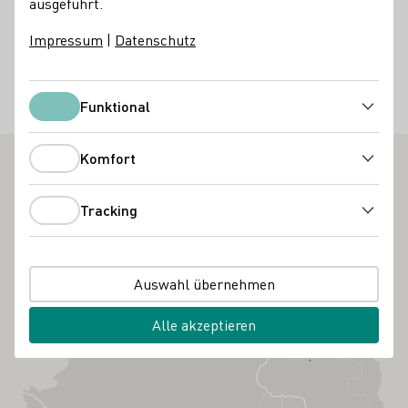
ausgeführt.
Weinstraße erleben Sie Genuss in seiner schönsten Form:
Entdecken Sie bei Führungen, wie aus Trauben Träume
Impressum
|
Datenschutz
werden. Wandern Sie durch die malerischen Steillagen und
Terrassenweinberge.
Funktional
Funktional
Weinfeste
Komfort
Komfort
Tracking
Tracking
Auswahl übernehmen
Alle akzeptieren