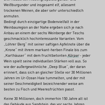
Weißburgunder und insgesamt elf, allesamt
trockenen Weinen, die aber sehr unterschiedlich
anmuten.
Bedingt durch einzigartige Bodenvielfalt in der
Weinbauregion an der Nahe ergeben sich je nach
Anbau an einem der sechs Weinberge der Teschs
geschmacklich hochinteressante Varianten. Vom
„Löhrer Berg“ mit seiner saftigen Apfelnote über die
„Krone“ mit ihrem markant-herben Finale bis zum
„Karthäuser“ mit dem fruchtbetonten
Körper
- jeder
Wein spielt seine individuellen Stärken voll aus. So
wie der außergewöhnliche „Deep Blue“, der daran
erinnert, dass sich an gleicher Stelle vor 30 Millionen
Jahren im Ur-Ozean Haie tummelten, und der mit
seiner Geschmeidigkeit bezeichnender weise am
besten zu Fisch und Meeresfrüchten passt.
Keine 30 Millionen, doch immerhin 150 Jahre alt ist
das Gebäude aus Sandstein, das vor sechs Jahren