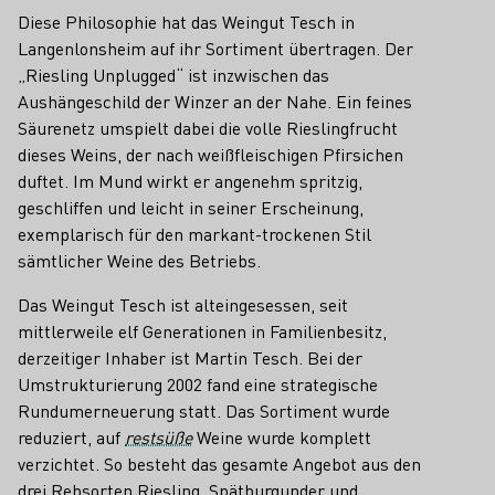
Diese Philosophie hat das Weingut Tesch in
Langenlonsheim auf ihr Sortiment übertragen. Der
„Riesling Unplugged“ ist inzwischen das
Aushängeschild der Winzer an der Nahe. Ein feines
Säurenetz umspielt dabei die volle Rieslingfrucht
dieses Weins, der nach weißfleischigen Pfirsichen
duftet. Im Mund wirkt er angenehm spritzig,
geschliffen und leicht in seiner Erscheinung,
exemplarisch für den markant-trockenen Stil
sämtlicher Weine des Betriebs.
Das Weingut Tesch ist alteingesessen, seit
mittlerweile elf Generationen in Familienbesitz,
derzeitiger Inhaber ist Martin Tesch. Bei der
Umstrukturierung 2002 fand eine strategische
Rundumerneuerung statt. Das Sortiment wurde
reduziert, auf
restsüße
Weine wurde komplett
verzichtet. So besteht das gesamte Angebot aus den
drei Rebsorten Riesling, Spätburgunder und