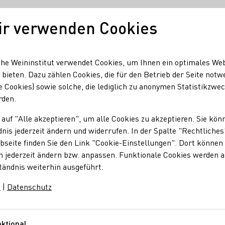
ir verwenden Cookies
Unser Wein
Regionen
Seminare & Event
he Weininstitut verwendet Cookies, um Ihnen ein optimales We
 bieten. Dazu zählen Cookies, die für den Betrieb der Seite notw
e Cookies) sowie solche, die lediglich zu anonymen Statistikzwe
 EN BLANC IM MÜHLENTOR“
rden.
 auf "Alle akzeptieren", um alle Cookies zu akzeptieren. Sie kön
NC IM MÜHLENTOR“
nis jederzeit ändern und widerrufen. In der Spalte "Rechtliches
seite finden Sie den Link "Cookie-Einstellungen". Dort können 
n jederzeit ändern bzw. anpassen. Funktionale Cookies werden 
tändnis weiterhin ausgeführt.
 Mühlentor verbindet stilvolle Eleganz mit entspannter Leichti
 sind weiß eingedeckt, Kerzenlicht, Sommerluft und Live-Musik 
m
|
Datenschutz
unter dem Thema Heimatküche – sommerlich, leicht & spannend 
t am Tisch, sodass Sie sich voll und ganz auf Genuss, Gesprä
ktional