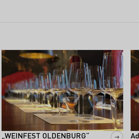
Mehr erfahren
Meh
„WEINFEST OLDENBURG“
Ad