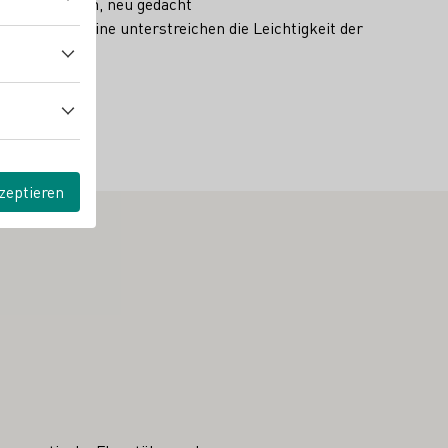
rtraute Aromen, neu gedacht
ein. Die Weine unterstreichen die Leichtigkeit der
usgewählt.
zeptieren