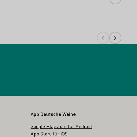
App Deutsche Weine
Google Playstore für Android
App Store für iOS