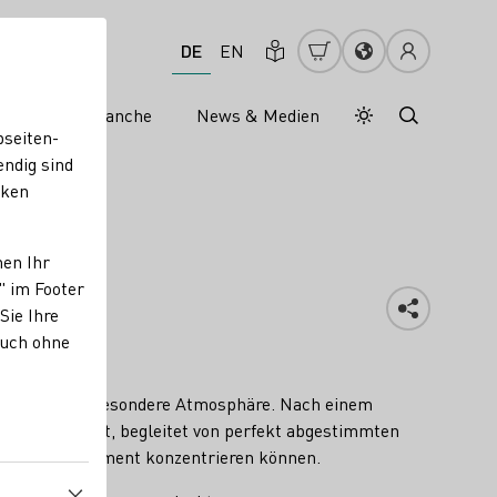
DE
EN
s
Weinbranche
News & Medien
Tagesmodus
Nachtmodus
bseiten-
endig sind
cken
nen Ihr
" im Footer
Sie Ihre
auch ohne
gkeit.
schaffen eine besondere Atmosphäre. Nach einem
interpretiert, begleitet von perfekt abgestimmten
che und den Moment konzentrieren können.