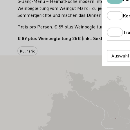
5-Gang-Menü – Heimatküche modern interpretiert: Somme
Weinbegleitung vom Weingut Marx : Zu jedem der sechs
Sommergerichte und machen das Dinner zu einer harmon
Ko
Preis pro Person: € 89 plus Weinbegleitung 25€ (inkl
Tra
€ 89 plus Weinbegleitung 25€ (inkl. Sektempfang, 6
Kulinarik
Auswahl