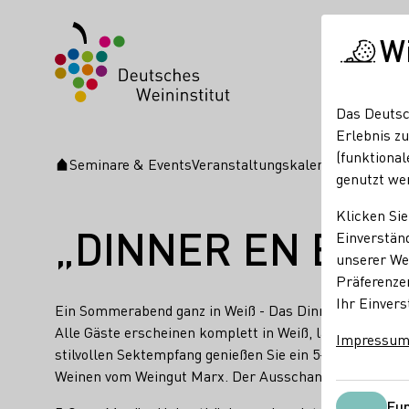
W
Das Deutsc
Erlebnis zu
(funktional
Seminare & Events
Veranstaltungskalender
„DINNER
Startseite
genutzt we
Klicken Sie
„DINNER EN BLA
Einverständ
unserer Web
Präferenze
Ihr Einvers
Ein Sommerabend ganz in Weiß - Das Dinner en Blanc im
Alle Gäste erscheinen komplett in Weiß, lange Tafeln
Impressu
stilvollen Sektempfang genießen Sie ein 5-Gang-Menü 
Weinen vom Weingut Marx. Der Ausschank erfolgt direk
Fun