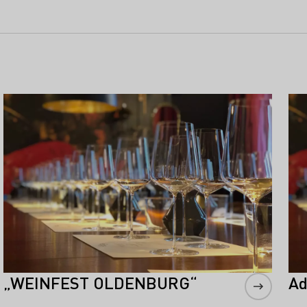
Mehr erfahren
Meh
„WEINFEST OLDENBURG“
Ad