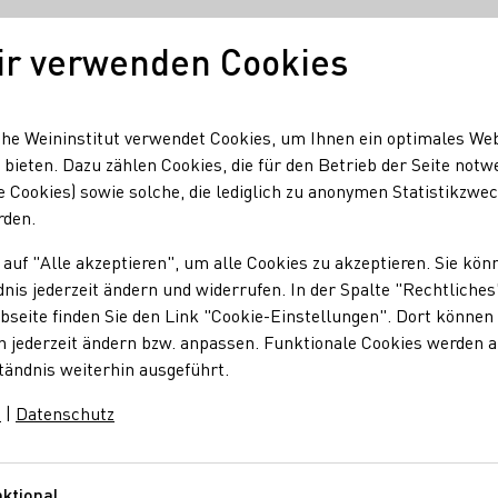
ir verwenden Cookies
Unser Wein
Regionen
Seminare & Event
he Weininstitut verwendet Cookies, um Ihnen ein optimales We
 bieten. Dazu zählen Cookies, die für den Betrieb der Seite notw
e Cookies) sowie solche, die lediglich zu anonymen Statistikzwe
LFEST AM MUTTERTAG IM MÜHLENTOR“
rden.
 auf "Alle akzeptieren", um alle Cookies zu akzeptieren. Sie kön
nis jederzeit ändern und widerrufen. In der Spalte "Rechtliches
M MUTTERTAG IM M
seite finden Sie den Link "Cookie-Einstellungen". Dort können 
n jederzeit ändern bzw. anpassen. Funktionale Cookies werden 
tändnis weiterhin ausgeführt.
rischer Spargel und leckere Wein?
m
|
Datenschutz
oll zusammengestellten 3-Gang-Spargelmenü, klassisch, saisona
, um einfach mal Danke zu sagen. Das Spargelfest eignet sich i
ktional