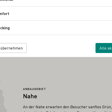
Funktional
usgewählte Weine vom Weingut Marx jeden Gang des Menüs – pe
mfort
Komfort
son
cking
Tracking
 übernehmen
Alle ak
ANBAUGEBIET
Nahe
An der Nahe erwarten den Besucher sanftes Grün,