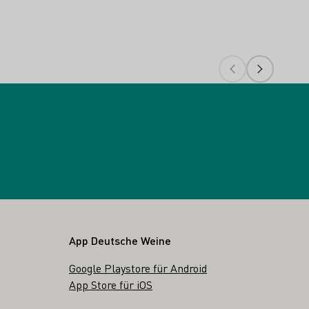
App Deutsche Weine
Google Playstore für Android
App Store für iOS