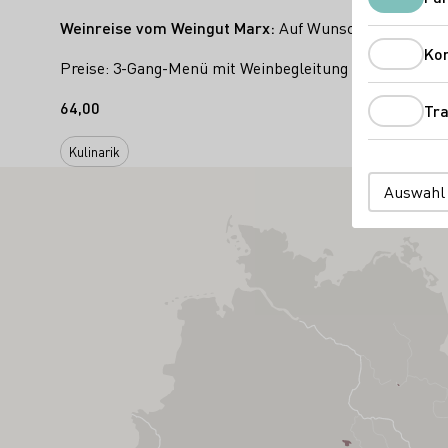
Weinreise vom Weingut Marx:
Auf Wunsch begleiten a
Ko
Preise: 3-Gang-Menü mit Weinbegleitung 64 € pro Per
64,00
Tra
Kulinarik
Auswahl