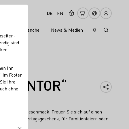
DE
EN
s
Weinbranche
News & Medien
Tagesmodus
Nachtmodus
bseiten-
endig sind
cken
nen Ihr
" im Footer
ÜHLENTOR“
Sie Ihre
auch ohne
l und voller Geschmack. Freuen Sie sich auf einen
deal als Muttertagsgeschenk, für Familienfeiern oder