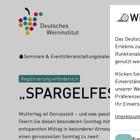
W
Das Deutsc
Erlebnis zu
(funktional
Seminare & Events
Veranstaltungskalender
„SPARGE
Startseite
genutzt we
Klicken Sie
Registrierung erforderlich
Einverständ
„SPARGELFEST A
unserer Web
Präferenze
Ihr Einvers
Muttertag ist Genusszeit – und was passt besser als f
Impressu
Feiern Sie diesen besonderen Sonntag mit einem liebev
entspannten Mittag in besonderer Atmosphäre – perfekt
einen genussvollen Sonntag zu zweit.
Fun