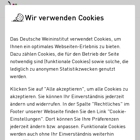
EN
Tagesmodus
Nachtmodus
Haup
Haup
Wir verwenden Cookies
Seminare & Events
Veranstaltungskalender
Pfälzer 6-Gang
Startseite
Das Deutsche Weininstitut verwendet Cookies, um
Ihnen ein optimales Webseiten-Erlebnis zu bieten.
Registrierung erforderlich
Dazu zählen Cookies, die für den Betrieb der Seite
Pfälzer 6-Gang Menü im
notwendig sind (funktionale Cookies) sowie solche, die
lediglich zu anonymen Statistikzwecken genutzt
Wilhelmshof
werden.
06.11.26
18:00 - 21:30 Uhr
Klicken Sie auf "Alle akzeptieren", um alle Cookies zu
akzeptieren. Sie können Ihr Einverständnis jederzeit
ändern und widerrufen. In der Spalte "Rechtliches" im
Typisch Pfälzisch: Bei uns im Wilhelmshof erleben Sie ein
Footer unserer Webseite finden Sie den Link "Cookie-
ganz besonderes Genusserlebnis – 6 Gänge Saumagen,
Einstellungen". Dort können Sie Ihre Präferenzen
kombiniert mit unseren edlen Weinen und Sekten.
jederzeit ändern bzw. anpassen. Funktionale Cookies
werden auch ohne Ihr Einverständnis weiterhin
„Die Deutsche Weinstraße – im Glas, auf dem Teller und in