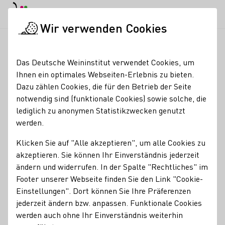
EN
Tagesmodus
Nachtmodus
Haup
Haup
Wir verwenden Cookies
Seminare & Events
Veranstaltungskalender
Dampfnudel-Ko
Startseite
Das Deutsche Weininstitut verwendet Cookies, um
Ihnen ein optimales Webseiten-Erlebnis zu bieten.
Registrierung erforderlich
Dazu zählen Cookies, die für den Betrieb der Seite
Dampfnudel-Kochkurs
notwendig sind (funktionale Cookies) sowie solche, die
lediglich zu anonymen Statistikzwecken genutzt
mit Weinprobe und
werden.
Kellerführung
Klicken Sie auf "Alle akzeptieren", um alle Cookies zu
akzeptieren. Sie können Ihr Einverständnis jederzeit
21.11.26
10:30 - 14:30 Uhr
ändern und widerrufen. In der Spalte "Rechtliches" im
Nachfolgende Termine:
Footer unserer Webseite finden Sie den Link "Cookie-
28.11.26
10:30 - 14:30 Uhr
Einstellungen". Dort können Sie Ihre Präferenzen
13.03.27
10:30 - 14:30 Uhr
jederzeit ändern bzw. anpassen. Funktionale Cookies
werden auch ohne Ihr Einverständnis weiterhin