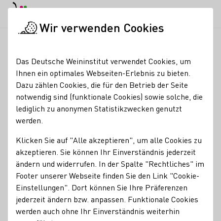
EN
Tagesmodus
Nachtmodus
Haup
Haup
Wir verwenden Cookies
Seminare & Events
Veranstaltungskalender
Hofausschank i
Startseite
Das Deutsche Weininstitut verwendet Cookies, um
Ihnen ein optimales Webseiten-Erlebnis zu bieten.
Hofausschank im
Dazu zählen Cookies, die für den Betrieb der Seite
notwendig sind (funktionale Cookies) sowie solche, die
Weingut Künstler
lediglich zu anonymen Statistikzwecken genutzt
werden.
28.08.26 - 30.08.26
Klicken Sie auf "Alle akzeptieren", um alle Cookies zu
akzeptieren. Sie können Ihr Einverständnis jederzeit
Gesellige Gemütlichkeit, elegant und rustikal zugleich,
ändern und widerrufen. In der Spalte "Rechtliches" im
unser Hofausschank bei uns in Hochheim im Weingut! Von
Footer unserer Webseite finden Sie den Link "Cookie-
April bis September immer Freitag bis Sonntag geöffnet.
Einstellungen". Dort können Sie Ihre Präferenzen
Verweilen Sie im wunderschönen Hof des Weingutes. Von
jederzeit ändern bzw. anpassen. Funktionale Cookies
der Weinschorle bis zum Grossen Gewächs ist für jeden
werden auch ohne Ihr Einverständnis weiterhin
Geschmack etwas dabei.