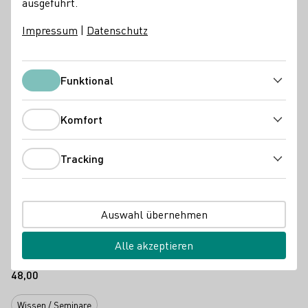
ausgeführt.
und seine Produktvielfältigkeit
.
Impressum
|
Datenschutz
Gestartet wird mit einem Begrüßungssekt in der Vinothek
des Weinguts. Dabei wird Ihnen der geschichtlichen
Hintergrund des Hauses als auch des Weinguts erzählt.
Funktional
Funktional
Anschließend gibt es eine Führung durch den Keller.
Als Highlight erwartet Sie eine geführte Weinverkostung
Komfort
im Weinkeller selbst, wo sie in unserem Heiligstem die
Komfort
Weine probieren dürfen.
Tracking
Weinprobe
Tracking
Kellerführung
Inkl. 8 Weine & 1 Sekt
48,00€ p.P
Auswahl übernehmen
Alle akzeptieren
Hier geht es zu den Tickets
48,00
Wissen / Seminare