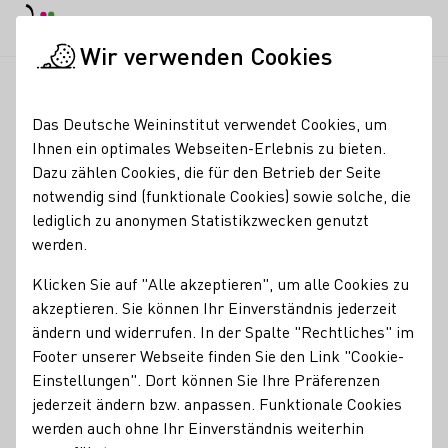
EN
Tagesmodus
Nachtmodus
Haup
Haup
Wir verwenden Cookies
Seminare & Events
Veranstaltungskalender
Weingut Künstl
Startseite
Das Deutsche Weininstitut verwendet Cookies, um
Ihnen ein optimales Webseiten-Erlebnis zu bieten.
Registrierung erforderlich
Dazu zählen Cookies, die für den Betrieb der Seite
Weingut Künstler
notwendig sind (funktionale Cookies) sowie solche, die
lediglich zu anonymen Statistikzwecken genutzt
Weinprobe
werden.
15.08.26
13:00 - 15:30 Uhr
Klicken Sie auf "Alle akzeptieren", um alle Cookies zu
akzeptieren. Sie können Ihr Einverständnis jederzeit
Nachfolgende Termine:
ändern und widerrufen. In der Spalte "Rechtliches" im
19.09.26
13:00 - 15:30 Uhr
Footer unserer Webseite finden Sie den Link "Cookie-
21.11.26
13:00 - 15:30 Uhr
Einstellungen". Dort können Sie Ihre Präferenzen
jederzeit ändern bzw. anpassen. Funktionale Cookies
Lassen Sie sich das Weingut Künstler zeigen und
werden auch ohne Ihr Einverständnis weiterhin
bekommen sie so einen umfassenden Einblick ins
Weingut