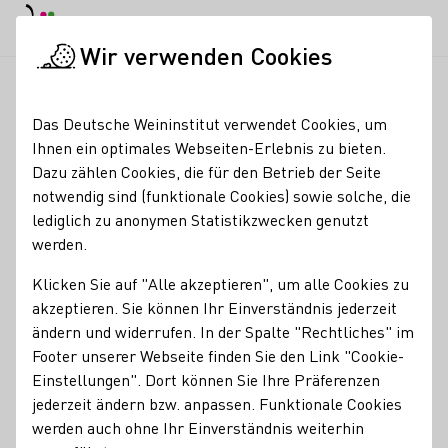
EN
Tagesmodus
Nachtmodus
Haup
Haup
Wir verwenden Cookies
News & Medien
Meldungen
Nächster Halt: Rheinhessen
Startseite
Das Deutsche Weininstitut verwendet Cookies, um
Nächster Halt:
Ihnen ein optimales Webseiten-Erlebnis zu bieten.
Dazu zählen Cookies, die für den Betrieb der Seite
Rheinhessen
notwendig sind (funktionale Cookies) sowie solche, die
lediglich zu anonymen Statistikzwecken genutzt
15.03.23
werden.
Die Heimat der Deutschen Weinprinzessin Juliane Schäfer
und das größte deutsche Anbaugebiet - Rheinhessen - war
Klicken Sie auf "Alle akzeptieren", um alle Cookies zu
der nächste Programmpunkt auf der Deutschlandtour der
akzeptieren. Sie können Ihr Einverständnis jederzeit
drei Deutschen Weinmajestäten.
ändern und widerrufen. In der Spalte "Rechtliches" im
Footer unserer Webseite finden Sie den Link "Cookie-
DWM
Einstellungen". Dort können Sie Ihre Präferenzen
jederzeit ändern bzw. anpassen. Funktionale Cookies
werden auch ohne Ihr Einverständnis weiterhin