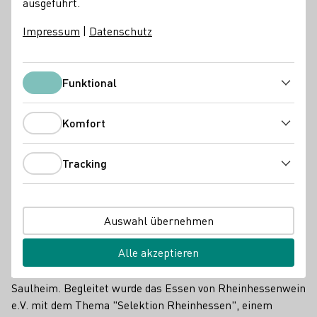
ausgeführt.
Impressum
|
Datenschutz
Funktional
Funktional
Komfort
Komfort
Tracking
Zu Besuch beim Weingut Hauck in Rheinhessen. V.l.n.r. Heiko Sippel,
Tracking
Juliane Schäfer, Luise Böhme, Katrin Lang, Sarah Schneider
(Weinkönigin Rheinhessen) und Jana Hauck.
Zum Auftakt des Besuchs gab es für die Deutsche
Auswahl übernehmen
Weinkönigin Katrin Lang und die Deutschnen
Alle akzeptieren
Weinprinzessinnen Luise Böhme und Juliane Schäfer ein
gemütliches Abendessen im Restaurant "mundart" in
Saulheim. Begleitet wurde das Essen von Rheinhessenwein
e.V. mit dem Thema "Selektion Rheinhessen", einem