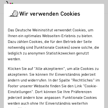
EN
Tagesmodus
Nachtmodus
Haup
Haup
Wir verwenden Cookies
News & Medien
Meldungen
Sina Erdrich übergibt den Wei
Startseite
Das Deutsche Weininstitut verwendet Cookies, um
Sina Erdrich übergibt
Ihnen ein optimales Webseiten-Erlebnis zu bieten.
Dazu zählen Cookies, die für den Betrieb der Seite
den
notwendig sind (funktionale Cookies) sowie solche, die
Weinfachhandelspreis
lediglich zu anonymen Statistikzwecken genutzt
werden.
2021
Klicken Sie auf "Alle akzeptieren", um alle Cookies zu
12.10.21
akzeptieren. Sie können Ihr Einverständnis jederzeit
Zur Verleihung des Fachhandelspreises von DWI und
ändern und widerrufen. In der Spalte "Rechtliches" im
Wein+Markt am 10. Oktober reiste die Deutsche
Footer unserer Webseite finden Sie den Link "Cookie-
Weinkönigin nach Heilbronn zum Weinfachhändlertag. Hier
Einstellungen". Dort können Sie Ihre Präferenzen
übergab die junge Weinfachfrau den drei Preisträgern ihre
jederzeit ändern bzw. anpassen. Funktionale Cookies
Urkunden und bedankte sich für die wertvolle Arbeit, die
werden auch ohne Ihr Einverständnis weiterhin