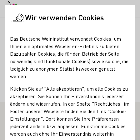
EN
Tagesmodus
Nachtmodus
Haup
Haup
Wir verwenden Cookies
Weinbranche
Weinerzeugersuche
Weingut Hemer GbR
Startseite
Das Deutsche Weininstitut verwendet Cookies, um
Ihnen ein optimales Webseiten-Erlebnis zu bieten.
Weingut Hemer GbR
Dazu zählen Cookies, die für den Betrieb der Seite
notwendig sind (funktionale Cookies) sowie solche, die
Kontakt
lediglich zu anonymen Statistikzwecken genutzt
werden.
Weingut Hemer GbR
Klicken Sie auf "Alle akzeptieren", um alle Cookies zu
67550 Worms
Rheinhessen
Deutschland
akzeptieren. Sie können Ihr Einverständnis jederzeit
ändern und widerrufen. In der Spalte "Rechtliches" im
Footer unserer Webseite finden Sie den Link "Cookie-
Einstellungen". Dort können Sie Ihre Präferenzen
jederzeit ändern bzw. anpassen. Funktionale Cookies
werden auch ohne Ihr Einverständnis weiterhin