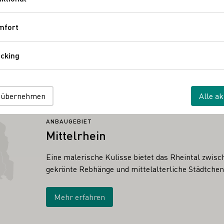
Funktional
mfort
Komfort
cking
Tracking
 übernehmen
Alle ak
ANBAUGEBIET
Mittelrhein
Eine malerische Kulisse bietet das Rheintal zwis
gekrönte Rebhänge und mittelalterliche Städtche
Mehr erfahren