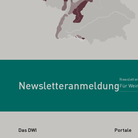
Newsletter
Newsletteranmeldung
Fußbereich
Das DWI
Portale