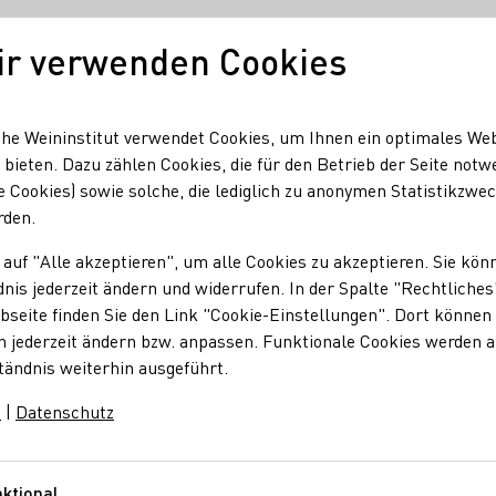
ir verwenden Cookies
Unser Wein
Regionen
Seminare & Event
he Weininstitut verwendet Cookies, um Ihnen ein optimales We
 bieten. Dazu zählen Cookies, die für den Betrieb der Seite notw
e Cookies) sowie solche, die lediglich zu anonymen Statistikzwe
Schneider
rden.
 auf "Alle akzeptieren", um alle Cookies zu akzeptieren. Sie kön
n Schneider
nis jederzeit ändern und widerrufen. In der Spalte "Rechtliches
seite finden Sie den Link "Cookie-Einstellungen". Dort können 
n jederzeit ändern bzw. anpassen. Funktionale Cookies werden 
tändnis weiterhin ausgeführt.
m
|
Datenschutz
Schneider
ktional