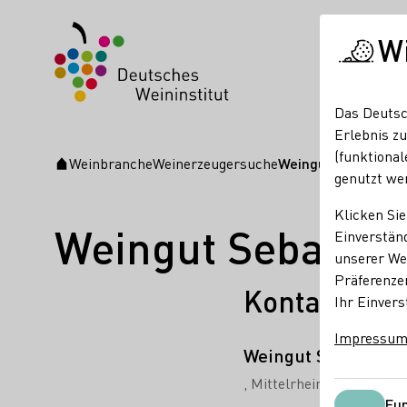
W
Das Deutsc
Erlebnis zu
(funktional
Weinbranche
Weinerzeugersuche
Weingut Sebastian 
Startseite
genutzt we
Klicken Sie
Weingut Sebastia
Einverständ
unserer Web
Präferenze
Kontakt
Ihr Einvers
Impressu
Weingut Sebastian 
Mittelrhein
Fun