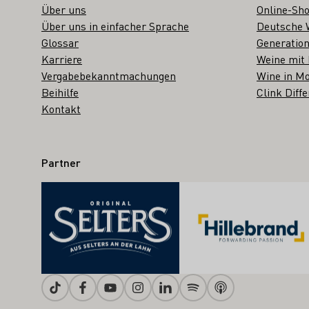
Über uns
Online-Sh
Über uns in einfacher Sprache
Deutsche 
Glossar
Generation
Karriere
Weine mit
Vergabebekanntmachungen
Wine in Mo
Beihilfe
Clink Diffe
Kontakt
Partner
Tiktok
Facebook
Youtube
Instagram
Linkedin
Spotify
Apple