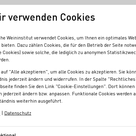
ir verwenden Cookies
Unser Wein
Regionen
Seminare & Event
he Weininstitut verwendet Cookies, um Ihnen ein optimales We
 bieten. Dazu zählen Cookies, die für den Betrieb der Seite notw
e Cookies) sowie solche, die lediglich zu anonymen Statistikzwe
GmbH
rden.
 auf "Alle akzeptieren", um alle Cookies zu akzeptieren. Sie kön
n GmbH
nis jederzeit ändern und widerrufen. In der Spalte "Rechtliches
seite finden Sie den Link "Cookie-Einstellungen". Dort können 
n jederzeit ändern bzw. anpassen. Funktionale Cookies werden 
tändnis weiterhin ausgeführt.
m
|
Datenschutz
GmbH
Belinger Straße 74
Mosel
Deutschland
ktional