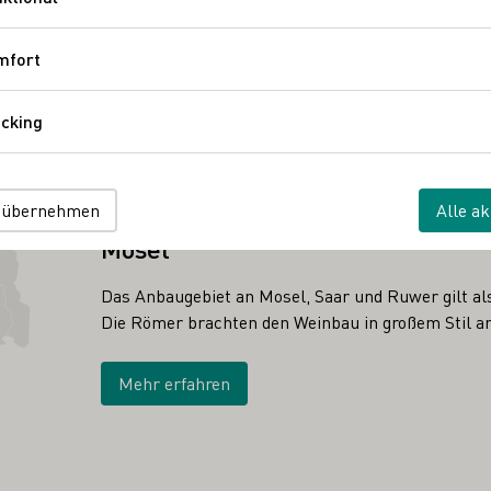
Funktional
mfort
Komfort
cking
Tracking
 übernehmen
Alle ak
ANBAUGEBIET
Mosel
Das Anbaugebiet an Mosel, Saar und Ruwer gilt al
Die Römer brachten den Weinbau in großem Stil an
Mehr erfahren