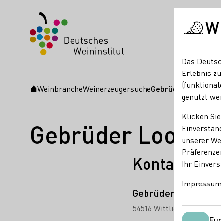
W
Das Deutsc
Erlebnis zu
(funktional
Weinbranche
Weinerzeugersuche
Gebrüder Loosen 
Startseite
genutzt we
Klicken Sie
Gebrüder Loose
Einverständ
unserer Web
Präferenze
Kontakt
Ihr Einvers
Impressu
Gebrüder Loosen 
54516 Wittlich-Wengerohr
Fun