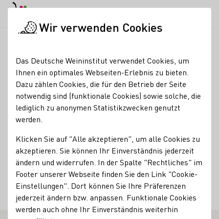
EN
Tagesmodus
Nachtmodus
Haup
Haup
Wir verwenden Cookies
Weinbranche
Weinerzeugersuche
Weingut Daum
Startseite
Das Deutsche Weininstitut verwendet Cookies, um
Ihnen ein optimales Webseiten-Erlebnis zu bieten.
Weingut Daum
Dazu zählen Cookies, die für den Betrieb der Seite
notwendig sind (funktionale Cookies) sowie solche, die
Mitgliedschaften
lediglich zu anonymen Statistikzwecken genutzt
werden.
Wine in Moderation (WiM)
Weinland Nahe e.V.
Kontakt
Klicken Sie auf "Alle akzeptieren", um alle Cookies zu
akzeptieren. Sie können Ihr Einverständnis jederzeit
Weingut Daum
ändern und widerrufen. In der Spalte "Rechtliches" im
55452 Dorsheim
Bergstraße 1
Nahe
Deutschland
Footer unserer Webseite finden Sie den Link "Cookie-
Einstellungen". Dort können Sie Ihre Präferenzen
jederzeit ändern bzw. anpassen. Funktionale Cookies
Zur Website
werden auch ohne Ihr Einverständnis weiterhin