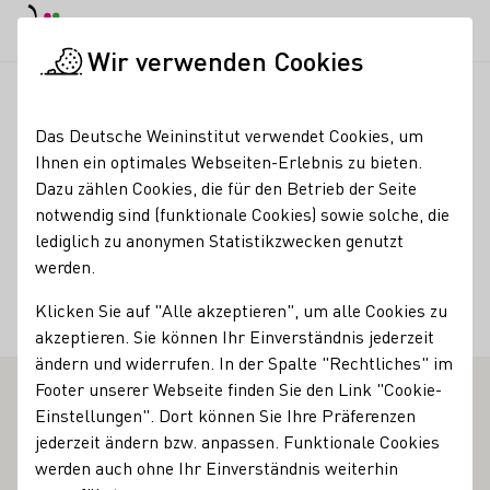
EN
Tagesmodus
Nachtmodus
Haup
Haup
Wir verwenden Cookies
Weinbranche
Weinerzeugersuche
Weingut Klosterhof
Startseite
Das Deutsche Weininstitut verwendet Cookies, um
Ihnen ein optimales Webseiten-Erlebnis zu bieten.
Weingut Klosterhof
Dazu zählen Cookies, die für den Betrieb der Seite
notwendig sind (funktionale Cookies) sowie solche, die
Kontakt
lediglich zu anonymen Statistikzwecken genutzt
werden.
Weingut Klosterhof
Klicken Sie auf "Alle akzeptieren", um alle Cookies zu
54472 Brauneberg
Im Kloster 6
Mosel
Deutschland
akzeptieren. Sie können Ihr Einverständnis jederzeit
ändern und widerrufen. In der Spalte "Rechtliches" im
Footer unserer Webseite finden Sie den Link "Cookie-
Einstellungen". Dort können Sie Ihre Präferenzen
jederzeit ändern bzw. anpassen. Funktionale Cookies
werden auch ohne Ihr Einverständnis weiterhin