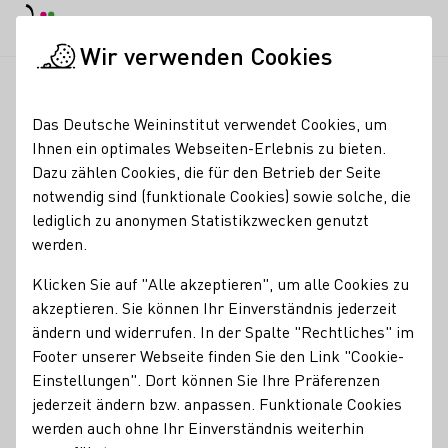
EN
Tagesmodus
Nachtmodus
Haup
Haup
Wir verwenden Cookies
Weinbranche
Weinerzeugersuche
Weingut Uli Metzger
Startseite
Das Deutsche Weininstitut verwendet Cookies, um
Ihnen ein optimales Webseiten-Erlebnis zu bieten.
Weingut Uli Metzger
Dazu zählen Cookies, die für den Betrieb der Seite
notwendig sind (funktionale Cookies) sowie solche, die
Erzeugnisse
lediglich zu anonymen Statistikzwecken genutzt
werden.
Wein
Klicken Sie auf "Alle akzeptieren", um alle Cookies zu
Mitgliedschaften
akzeptieren. Sie können Ihr Einverständnis jederzeit
Generation Riesling
ändern und widerrufen. In der Spalte "Rechtliches" im
Kontakt
Footer unserer Webseite finden Sie den Link "Cookie-
Einstellungen". Dort können Sie Ihre Präferenzen
jederzeit ändern bzw. anpassen. Funktionale Cookies
Weingut Uli Metzger
werden auch ohne Ihr Einverständnis weiterhin
67269 Grünstadt-Asselheim
Langgasse 32
Pfalz