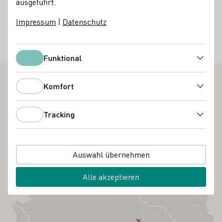
ausgeführt.
Deutschland
Impressum
|
Datenschutz
Instagram
Telefonnummer
E-Mail-Adresse
Zur Website
Funktional
Funktional
Komfort
Komfort
Tracking
Tracking
Auswahl übernehmen
Alle akzeptieren