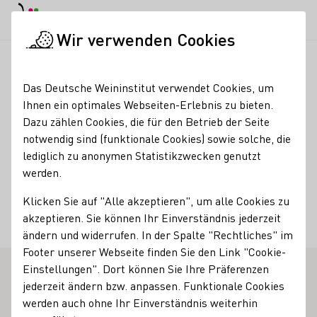
EN
Tagesmodus
Nachtmodus
Haup
Haup
Wir verwenden Cookies
Weinbranche
Weinerzeugersuche
Oliver Zeter GbR
Startseite
Das Deutsche Weininstitut verwendet Cookies, um
Ihnen ein optimales Webseiten-Erlebnis zu bieten.
Oliver Zeter GbR
Dazu zählen Cookies, die für den Betrieb der Seite
notwendig sind (funktionale Cookies) sowie solche, die
Kontakt
lediglich zu anonymen Statistikzwecken genutzt
werden.
Oliver Zeter GbR
Klicken Sie auf "Alle akzeptieren", um alle Cookies zu
67433 Neustadt an der Weinstraße-Haardt
Eichkehle 25
akzeptieren. Sie können Ihr Einverständnis jederzeit
Pfalz
Deutschland
ändern und widerrufen. In der Spalte "Rechtliches" im
Footer unserer Webseite finden Sie den Link "Cookie-
Einstellungen". Dort können Sie Ihre Präferenzen
jederzeit ändern bzw. anpassen. Funktionale Cookies
werden auch ohne Ihr Einverständnis weiterhin