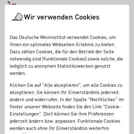
EN
Tagesmodus
Nachtmodus
Haup
Haup
Wir verwenden Cookies
Weinbranche
Weinerzeugersuche
Pfannmüller Weine
Startseite
Das Deutsche Weininstitut verwendet Cookies, um
Ihnen ein optimales Webseiten-Erlebnis zu bieten.
Pfannmüller Weine
Dazu zählen Cookies, die für den Betrieb der Seite
notwendig sind (funktionale Cookies) sowie solche, die
1 ha Nebenerwerb Riesling aus Steil- & Terrassenlagen im
lediglich zu anonymen Statistikzwecken genutzt
Michelbacher Apostelgarten
werden.
Erzeugnisse
Klicken Sie auf "Alle akzeptieren", um alle Cookies zu
akzeptieren. Sie können Ihr Einverständnis jederzeit
Vegan
Wein
ändern und widerrufen. In der Spalte "Rechtliches" im
Footer unserer Webseite finden Sie den Link "Cookie-
Mitgliedschaften
Einstellungen". Dort können Sie Ihre Präferenzen
Weinbauring Franken e.V.
jederzeit ändern bzw. anpassen. Funktionale Cookies
werden auch ohne Ihr Einverständnis weiterhin
Besondere Angebote