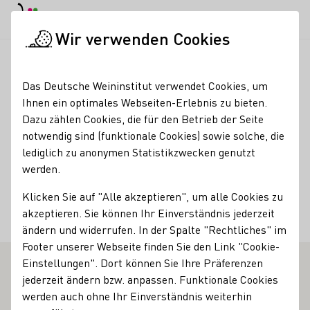
EN
Tagesmodus
Nachtmodus
Haup
Haup
Wir verwenden Cookies
Weinbranche
Weinerzeugersuche
Hofgut Dahlem GbR
Startseite
Das Deutsche Weininstitut verwendet Cookies, um
Ihnen ein optimales Webseiten-Erlebnis zu bieten.
Hofgut Dahlem GbR
Dazu zählen Cookies, die für den Betrieb der Seite
notwendig sind (funktionale Cookies) sowie solche, die
Kontakt
lediglich zu anonymen Statistikzwecken genutzt
werden.
Hofgut Dahlem GbR
Klicken Sie auf "Alle akzeptieren", um alle Cookies zu
67598 Gundersheim
Bischheimer Hof 1
Rheinhessen
akzeptieren. Sie können Ihr Einverständnis jederzeit
Deutschland
ändern und widerrufen. In der Spalte "Rechtliches" im
Footer unserer Webseite finden Sie den Link "Cookie-
Einstellungen". Dort können Sie Ihre Präferenzen
jederzeit ändern bzw. anpassen. Funktionale Cookies
werden auch ohne Ihr Einverständnis weiterhin