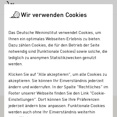
EN
Tagesmodus
Nachtmodus
Haup
Haup
Wir verwenden Cookies
Weinbranche
Weinerzeugersuche
Weingut Rainer Schnaitm
Startseite
Das Deutsche Weininstitut verwendet Cookies, um
Ihnen ein optimales Webseiten-Erlebnis zu bieten.
Weingut Rainer
Dazu zählen Cookies, die für den Betrieb der Seite
notwendig sind (funktionale Cookies) sowie solche, die
Schnaitmann
lediglich zu anonymen Statistikzwecken genutzt
werden.
Kontakt
Klicken Sie auf "Alle akzeptieren", um alle Cookies zu
Weingut Rainer Schnaitmann
akzeptieren. Sie können Ihr Einverständnis jederzeit
70734 Fellbach
Württemberg
Deutschland
ändern und widerrufen. In der Spalte "Rechtliches" im
Footer unserer Webseite finden Sie den Link "Cookie-
Einstellungen". Dort können Sie Ihre Präferenzen
jederzeit ändern bzw. anpassen. Funktionale Cookies
werden auch ohne Ihr Einverständnis weiterhin