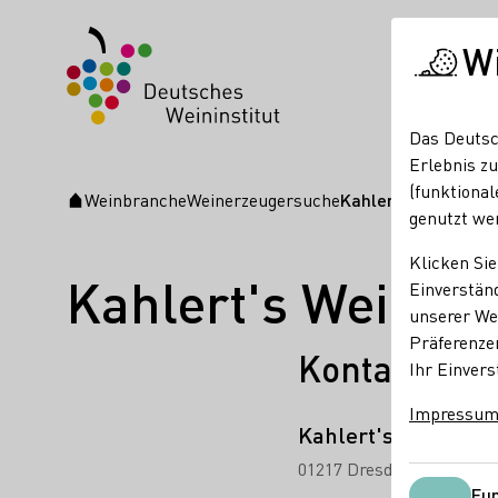
W
Das Deutsc
Erlebnis zu
(funktional
Weinbranche
Weinerzeugersuche
Kahlert's Weinman
Startseite
genutzt we
Klicken Sie
Kahlert's Weinma
Einverständ
unserer Web
Präferenze
Kontakt
Ihr Einvers
Impressu
Kahlert's Weinman
01217 Dresden-Plauen
A
Fun