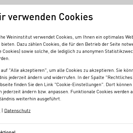
ir verwenden Cookies
Unser Wein
Regionen
Seminare & Event
he Weininstitut verwendet Cookies, um Ihnen ein optimales We
 bieten. Dazu zählen Cookies, die für den Betrieb der Seite notw
e Cookies) sowie solche, die lediglich zu anonymen Statistikzwe
ufaktur
rden.
 auf "Alle akzeptieren", um alle Cookies zu akzeptieren. Sie kön
nufaktur
nis jederzeit ändern und widerrufen. In der Spalte "Rechtliches
seite finden Sie den Link "Cookie-Einstellungen". Dort können 
n jederzeit ändern bzw. anpassen. Funktionale Cookies werden 
tändnis weiterhin ausgeführt.
m
|
Datenschutz
ufaktur
ckermannstraße 15
Sachsen
Deutschland
ktional