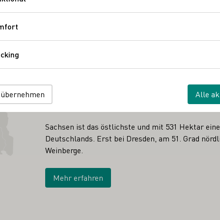
Funktional
mfort
Komfort
cking
Tracking
ANBAUGEBIET
 übernehmen
Alle ak
Sachsen
Sachsen ist das östlichste und mit 531 Hektar ein
Deutschlands. Erst bei Dresden, am 51. Grad nördli
Weinberge.
Mehr erfahren