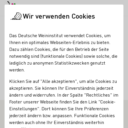
EN
Tagesmodus
Nachtmodus
Haup
Haup
Wir verwenden Cookies
Weinbranche
Weinerzeugersuche
Weingut Chumbderhof
Startseite
Das Deutsche Weininstitut verwendet Cookies, um
Ihnen ein optimales Webseiten-Erlebnis zu bieten.
Weingut Chumbderhof
Dazu zählen Cookies, die für den Betrieb der Seite
notwendig sind (funktionale Cookies) sowie solche, die
Kontakt
lediglich zu anonymen Statistikzwecken genutzt
werden.
Weingut Chumbderhof
Klicken Sie auf "Alle akzeptieren", um alle Cookies zu
55237 Bornheim
Hindenburgring 40
Rheinhessen
akzeptieren. Sie können Ihr Einverständnis jederzeit
Deutschland
ändern und widerrufen. In der Spalte "Rechtliches" im
Footer unserer Webseite finden Sie den Link "Cookie-
Einstellungen". Dort können Sie Ihre Präferenzen
jederzeit ändern bzw. anpassen. Funktionale Cookies
werden auch ohne Ihr Einverständnis weiterhin