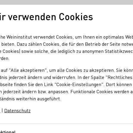
ir verwenden Cookies
Unser Wein
Regionen
Seminare & Event
he Weininstitut verwendet Cookies, um Ihnen ein optimales We
 bieten. Dazu zählen Cookies, die für den Betrieb der Seite notw
e Cookies) sowie solche, die lediglich zu anonymen Statistikzwe
uhr-Eller
rden.
 auf "Alle akzeptieren", um alle Cookies zu akzeptieren. Sie kön
Fluhr-Eller
nis jederzeit ändern und widerrufen. In der Spalte "Rechtliches
seite finden Sie den Link "Cookie-Einstellungen". Dort können 
n jederzeit ändern bzw. anpassen. Funktionale Cookies werden 
tändnis weiterhin ausgeführt.
m
|
Datenschutz
luhr-Eller
chtheimer Straße
Rheinhessen
Deutschland
ktional