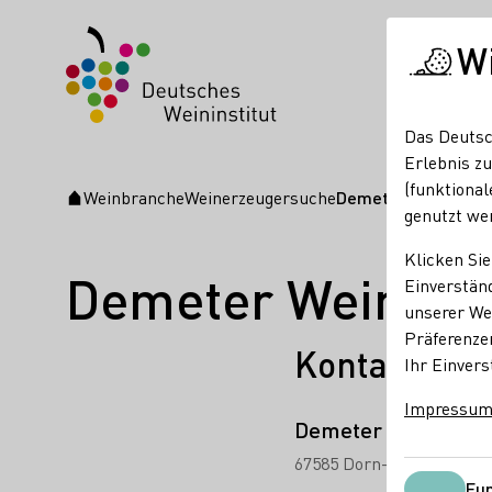
W
Das Deutsc
Erlebnis zu
(funktional
Weinbranche
Weinerzeugersuche
Demeter Weingut Fl
Startseite
genutzt we
Klicken Sie
Demeter Weingut 
Einverständ
unserer Web
Präferenze
Kontakt
Ihr Einvers
Impressu
Demeter Weingut F
67585 Dorn-Dürkheim
Be
Fun