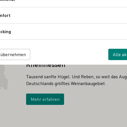
Funktional
mfort
Komfort
cking
Tracking
 übernehmen
Alle ak
ANBAUGEBIET
Rheinhessen
Tausend sanfte Hügel. Und Reben, so weit das Auge
Deutschlands größtes Weinanbaugebiet.
Mehr erfahren