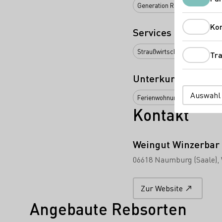
Generation Riesling
Weinba
Ko
Services
Straußwirtschaft
Online Ve
Tra
Unterkunftsarten
Auswahl
Ferienwohnung
Kontakt
Weingut Winzerbar
06618 Naumburg (Saale)
Zur Website
Angebaute Rebsorten