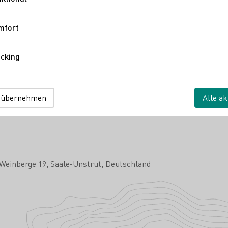
Funktional
uverband Saale-Unstrut
mfort
Komfort
rsand ab Hof
cking
Tracking
 übernehmen
Alle ak
Weinberge 19
Saale-Unstrut
Deutschland