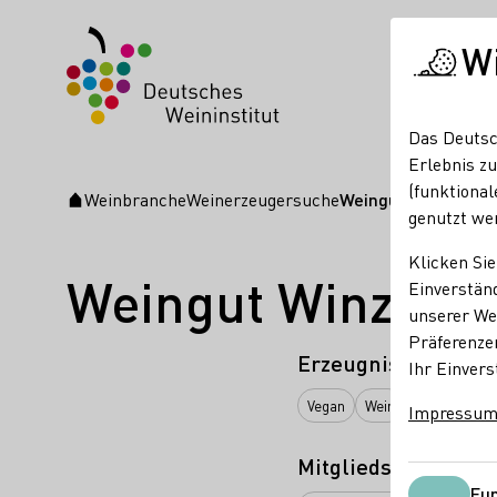
W
Das Deutsc
Erlebnis zu
(funktional
Weinbranche
Weinerzeugersuche
Weingut Winzerbar
Startseite
genutzt we
Klicken Sie
Weingut Winzerb
Einverständ
unserer Web
Präferenze
Erzeugnisse
Ihr Einvers
Vegan
Wein
Brände / Dest
Impressu
Mitgliedschaften
Fun