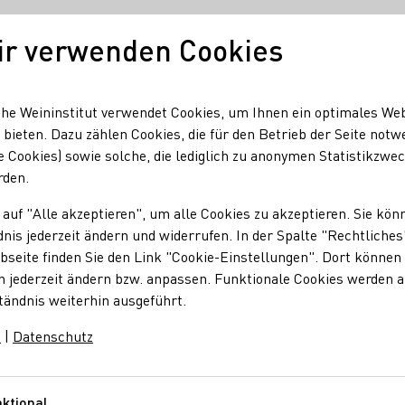
ir verwenden Cookies
Unser Wein
Regionen
Seminare & Event
he Weininstitut verwendet Cookies, um Ihnen ein optimales We
 bieten. Dazu zählen Cookies, die für den Betrieb der Seite notw
e Cookies) sowie solche, die lediglich zu anonymen Statistikzwe
rden.
 auf "Alle akzeptieren", um alle Cookies zu akzeptieren. Sie kön
ar
nis jederzeit ändern und widerrufen. In der Spalte "Rechtliches
seite finden Sie den Link "Cookie-Einstellungen". Dort können 
n jederzeit ändern bzw. anpassen. Funktionale Cookies werden 
tändnis weiterhin ausgeführt.
illate
m
|
Datenschutz
ktional