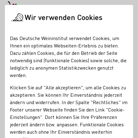
EN
Tagesmodus
Nachtmodus
Haup
Haup
Wir verwenden Cookies
Weinbranche
Weinerzeugersuche
die kitz|seligen Weine a
Startseite
Das Deutsche Weininstitut verwendet Cookies, um
Ihnen ein optimales Webseiten-Erlebnis zu bieten.
die kitz|seligen Weine
Dazu zählen Cookies, die für den Betrieb der Seite
notwendig sind (funktionale Cookies) sowie solche, die
aus Franken
lediglich zu anonymen Statistikzwecken genutzt
werden.
Erzeugnisse
Klicken Sie auf "Alle akzeptieren", um alle Cookies zu
Perlwein / Secco
Wein
Brände / Destillate
akzeptieren. Sie können Ihr Einverständnis jederzeit
ändern und widerrufen. In der Spalte "Rechtliches" im
Mitgliedschaften
Footer unserer Webseite finden Sie den Link "Cookie-
Weinbauring Franken e.V.
Einstellungen". Dort können Sie Ihre Präferenzen
jederzeit ändern bzw. anpassen. Funktionale Cookies
Services
werden auch ohne Ihr Einverständnis weiterhin