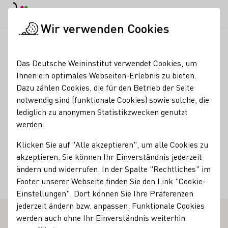
EN
Tagesmodus
Nachtmodus
Haup
Haup
Wir verwenden Cookies
Weinbranche
Weinerzeugersuche
Weingut Deutschherrenh
Startseite
Das Deutsche Weininstitut verwendet Cookies, um
Ihnen ein optimales Webseiten-Erlebnis zu bieten.
Weingut
Dazu zählen Cookies, die für den Betrieb der Seite
notwendig sind (funktionale Cookies) sowie solche, die
Deutschherrenhof
lediglich zu anonymen Statistikzwecken genutzt
werden.
Kontakt
Klicken Sie auf "Alle akzeptieren", um alle Cookies zu
Weingut Deutschherrenhof
akzeptieren. Sie können Ihr Einverständnis jederzeit
54295 Trier-Olewig
Olewiger Straße 181
Mosel
ändern und widerrufen. In der Spalte "Rechtliches" im
Deutschland
Footer unserer Webseite finden Sie den Link "Cookie-
Einstellungen". Dort können Sie Ihre Präferenzen
jederzeit ändern bzw. anpassen. Funktionale Cookies
werden auch ohne Ihr Einverständnis weiterhin