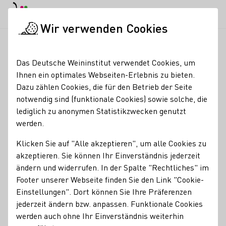
EN
Tagesmodus
Nachtmodus
Haup
Haup
Wir verwenden Cookies
Weinbranche
Weinerzeugersuche
DieWeinwerker
Startseite
Das Deutsche Weininstitut verwendet Cookies, um
Ihnen ein optimales Webseiten-Erlebnis zu bieten.
DieWeinwerker
Dazu zählen Cookies, die für den Betrieb der Seite
notwendig sind (funktionale Cookies) sowie solche, die
DieWeinwerker - reb, whtie & rock 'n' roll Weine von der
lediglich zu anonymen Statistikzwecken genutzt
Traube bis ins Glas handwerklich geschaffen.
werden.
Erzeugnisse
Klicken Sie auf "Alle akzeptieren", um alle Cookies zu
akzeptieren. Sie können Ihr Einverständnis jederzeit
Wein
ändern und widerrufen. In der Spalte "Rechtliches" im
Footer unserer Webseite finden Sie den Link "Cookie-
Mitgliedschaften
Einstellungen". Dort können Sie Ihre Präferenzen
Internationale Arbeitsgemeinschaft zur Förderung pilzwiderstandsfähiger Rebsorten e.V.
jederzeit ändern bzw. anpassen. Funktionale Cookies
PIWI Deutschland e.V.
werden auch ohne Ihr Einverständnis weiterhin