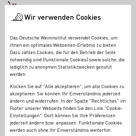
EN
Tagesmodus
Nachtmodus
Haup
Haup
Wir verwenden Cookies
Weinbranche
Weinerzeugersuche
PURA VIDA GbR
Startseite
Das Deutsche Weininstitut verwendet Cookies, um
Ihnen ein optimales Webseiten-Erlebnis zu bieten.
PURA VIDA GbR
Dazu zählen Cookies, die für den Betrieb der Seite
notwendig sind (funktionale Cookies) sowie solche, die
Leichtigkeit, Genuss und Optimismus – dafür steht PURA
lediglich zu anonymen Statistikzwecken genutzt
VIDA. Ein Sauvignon Blanc, eine Weiß- und eine
werden.
Roséweincuvée und ein Secco bieten unkomplizierten
Trinkfluss gepaart mit aufregendem Design. Natürlich
Klicken Sie auf "Alle akzeptieren", um alle Cookies zu
echtes Handwerk und vegan!
akzeptieren. Sie können Ihr Einverständnis jederzeit
ändern und widerrufen. In der Spalte "Rechtliches" im
Erzeugnisse
Footer unserer Webseite finden Sie den Link "Cookie-
Einstellungen". Dort können Sie Ihre Präferenzen
Perlwein / Secco
Vegan
Wein
Roséwein
jederzeit ändern bzw. anpassen. Funktionale Cookies
werden auch ohne Ihr Einverständnis weiterhin
Mitgliedschaften