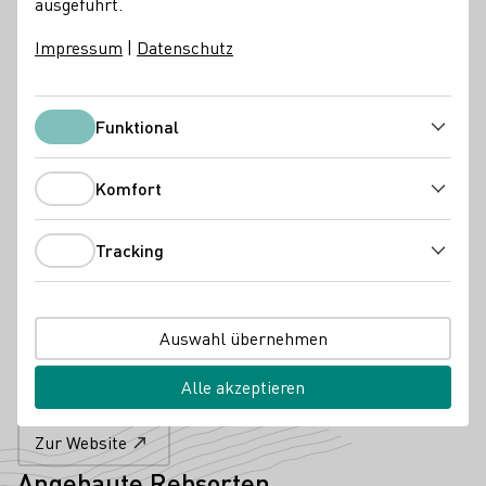
ausgeführt.
Rheinhessenwein e.V.
Impressum
|
Datenschutz
Services
Online Versand ab Hof
Virtuelle Weinprobe
Funktional
Funktional
Besondere Angebote
Komfort
Gruppenbesuche
Komfort
Kontakt
Tracking
Tracking
PURA VIDA GbR
55599 Siefersheim-
Wöllsteiner Straße 6
Rheinhessen
Deutschland
Auswahl übernehmen
Telefonnummer
E-Mail-Adresse
Alle akzeptieren
Zur Website
Angebaute Rebsorten