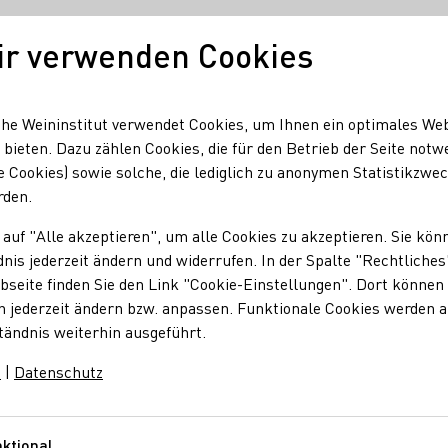
ir verwenden Cookies
Unser Wein
Regionen
Seminare & Event
he Weininstitut verwendet Cookies, um Ihnen ein optimales We
 bieten. Dazu zählen Cookies, die für den Betrieb der Seite notw
e Cookies) sowie solche, die lediglich zu anonymen Statistikzwe
bR
rden.
 auf "Alle akzeptieren", um alle Cookies zu akzeptieren. Sie kön
 GbR
nis jederzeit ändern und widerrufen. In der Spalte "Rechtliches
seite finden Sie den Link "Cookie-Einstellungen". Dort können 
n jederzeit ändern bzw. anpassen. Funktionale Cookies werden 
tändnis weiterhin ausgeführt.
e.V.
Rheinhessenwein e.V.
m
|
Datenschutz
ktional