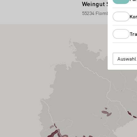
Weingut Stauffer G
55234 Flomborn-
Bornga
Ko
Tra
Auswahl