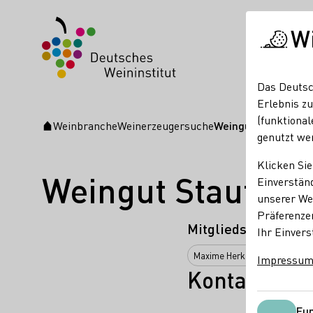
W
Das Deutsc
Erlebnis zu
(funktional
Weinbranche
Weinerzeugersuche
Weingut Stauffer G
Startseite
genutzt we
Klicken Sie
Weingut Stauffer
Einverständ
unserer Web
Präferenze
Mitgliedschaften
Ihr Einvers
Maxime Herkunft Rheinhessen 
Impressu
Kontakt
Fun