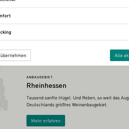
Funktional
bR
sse 24
Rheinhessen
Deutschland
mfort
Komfort
cking
Tracking
 übernehmen
Alle ak
ANBAUGEBIET
Rheinhessen
Tausend sanfte Hügel. Und Reben, so weit das Auge
Deutschlands größtes Weinanbaugebiet.
Mehr erfahren