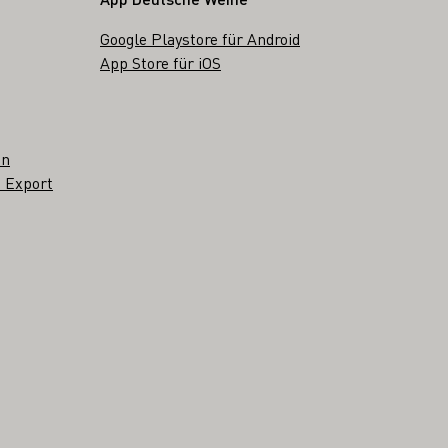
Google Playstore für Android
App Store für iOS
en
 Export