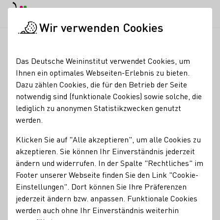
EN
Tagesmodus
Nachtmodus
Haup
Haup
Wir verwenden Cookies
Weinbranche
Weinerzeugersuche
Weinhaus Franz Hahn Gm
Startseite
Das Deutsche Weininstitut verwendet Cookies, um
Ihnen ein optimales Webseiten-Erlebnis zu bieten.
Weinhaus Franz Hahn
Dazu zählen Cookies, die für den Betrieb der Seite
notwendig sind (funktionale Cookies) sowie solche, die
GmbH & Co.KG
lediglich zu anonymen Statistikzwecken genutzt
werden.
Erzeugnisse
Klicken Sie auf "Alle akzeptieren", um alle Cookies zu
Wein
akzeptieren. Sie können Ihr Einverständnis jederzeit
ändern und widerrufen. In der Spalte "Rechtliches" im
Mitgliedschaften
Footer unserer Webseite finden Sie den Link "Cookie-
Verband Deutscher Weinexporteure e.V.
Einstellungen". Dort können Sie Ihre Präferenzen
Kontakt
jederzeit ändern bzw. anpassen. Funktionale Cookies
werden auch ohne Ihr Einverständnis weiterhin
Weinhaus Franz Hahn GmbH & Co.KG