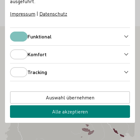
ausgeführt.
76857 Albersweiler-St. Johann
Kirchstraße 16
Pfalz
Impressum
|
Datenschutz
Deutschland
Funktional
Funktional
Komfort
Komfort
Tracking
Tracking
Auswahl übernehmen
Alle akzeptieren