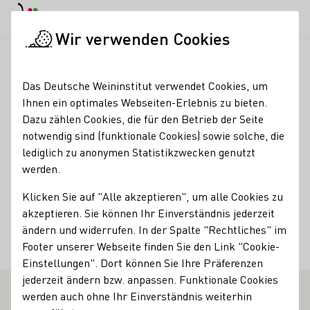
EN
Tagesmodus
Nachtmodus
Haup
Haup
Wir verwenden Cookies
Weinbranche
Weinerzeugersuche
Strebel
Startseite
Das Deutsche Weininstitut verwendet Cookies, um
Ihnen ein optimales Webseiten-Erlebnis zu bieten.
Strebel
Dazu zählen Cookies, die für den Betrieb der Seite
notwendig sind (funktionale Cookies) sowie solche, die
Kontakt
lediglich zu anonymen Statistikzwecken genutzt
werden.
Strebel
Klicken Sie auf "Alle akzeptieren", um alle Cookies zu
55283 Nierstein-
Mainzer Straße 86
Rheinhessen
akzeptieren. Sie können Ihr Einverständnis jederzeit
Deutschland
ändern und widerrufen. In der Spalte "Rechtliches" im
Telefonnummer
E-Mail-Adresse
Footer unserer Webseite finden Sie den Link "Cookie-
Einstellungen". Dort können Sie Ihre Präferenzen
jederzeit ändern bzw. anpassen. Funktionale Cookies
werden auch ohne Ihr Einverständnis weiterhin