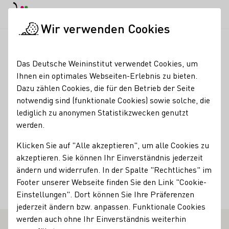
EN
Tagesmodus
Nachtmodus
Haup
Haup
Wir verwenden Cookies
Weinbranche
Weinerzeugersuche
Olinger
Startseite
Das Deutsche Weininstitut verwendet Cookies, um
Ihnen ein optimales Webseiten-Erlebnis zu bieten.
Olinger
Dazu zählen Cookies, die für den Betrieb der Seite
notwendig sind (funktionale Cookies) sowie solche, die
Mitgliedschaften
lediglich zu anonymen Statistikzwecken genutzt
werden.
Generation Riesling
Kontakt
Klicken Sie auf "Alle akzeptieren", um alle Cookies zu
akzeptieren. Sie können Ihr Einverständnis jederzeit
Olinger
ändern und widerrufen. In der Spalte "Rechtliches" im
97346 Iphofen-Hellmitzheim
Holzgasse 1
Franken
Footer unserer Webseite finden Sie den Link "Cookie-
Deutschland
Einstellungen". Dort können Sie Ihre Präferenzen
jederzeit ändern bzw. anpassen. Funktionale Cookies
werden auch ohne Ihr Einverständnis weiterhin