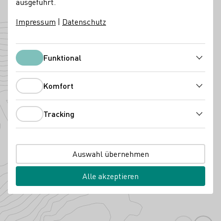
ausgeführt.
Zur Website
Impressum
|
Datenschutz
Angebaute Rebsorten
Funktional
Funktional
Komfort
Komfort
Tracking
Tracking
Auswahl übernehmen
Alle akzeptieren
Dornfelder
Rege