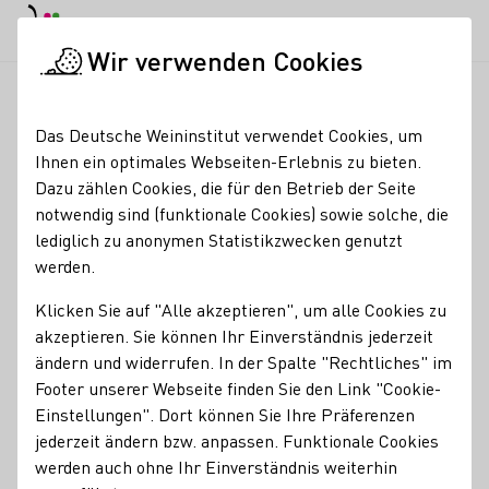
EN
Tagesmodus
Nachtmodus
Haup
Haup
Wir verwenden Cookies
Weinbranche
Weinerzeugersuche
Winzerhof und Häckerstu
Startseite
Das Deutsche Weininstitut verwendet Cookies, um
Ihnen ein optimales Webseiten-Erlebnis zu bieten.
Winzerhof und
Dazu zählen Cookies, die für den Betrieb der Seite
notwendig sind (funktionale Cookies) sowie solche, die
Häckerstube Engel
lediglich zu anonymen Statistikzwecken genutzt
werden.
Services
Klicken Sie auf "Alle akzeptieren", um alle Cookies zu
Gutsschänke
akzeptieren. Sie können Ihr Einverständnis jederzeit
Kontakt
ändern und widerrufen. In der Spalte "Rechtliches" im
Footer unserer Webseite finden Sie den Link "Cookie-
Winzerhof und Häckerstube Engel
Einstellungen". Dort können Sie Ihre Präferenzen
91472 Ipsheim
Bahnhofstr. 4
Franken
Deutschland
jederzeit ändern bzw. anpassen. Funktionale Cookies
werden auch ohne Ihr Einverständnis weiterhin
Telefonnummer