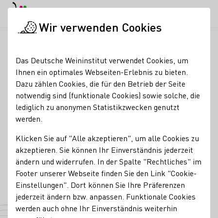
EN
Tagesmodus
Nachtmodus
Haup
Haup
Wir verwenden Cookies
Weinbranche
Weinerzeugersuche
Weingut Robert Weil
Startseite
Das Deutsche Weininstitut verwendet Cookies, um
Ihnen ein optimales Webseiten-Erlebnis zu bieten.
Weingut Robert Weil
Dazu zählen Cookies, die für den Betrieb der Seite
notwendig sind (funktionale Cookies) sowie solche, die
Mitgliedschaften
lediglich zu anonymen Statistikzwecken genutzt
werden.
VDP - Verband Deutscher Prädikats- und Qualitätsweingüter
Kontakt
Klicken Sie auf "Alle akzeptieren", um alle Cookies zu
akzeptieren. Sie können Ihr Einverständnis jederzeit
Weingut Robert Weil
ändern und widerrufen. In der Spalte "Rechtliches" im
65399 Kiedrich
Mühlberg 5
Rheingau
Deutschland
Footer unserer Webseite finden Sie den Link "Cookie-
Einstellungen". Dort können Sie Ihre Präferenzen
Telefonnummer
E-Mail-Adresse
jederzeit ändern bzw. anpassen. Funktionale Cookies
werden auch ohne Ihr Einverständnis weiterhin
Zur Website