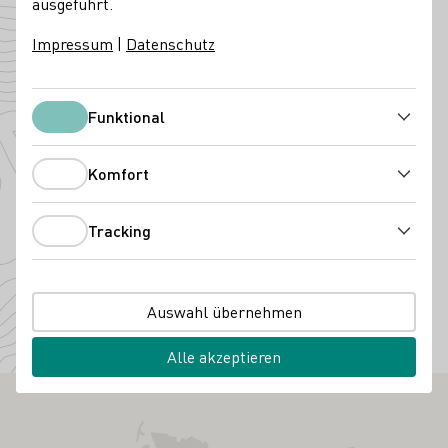
ausgeführt.
Angebaute Rebsorten
Impressum
|
Datenschutz
Funktional
Funktional
Komfort
Komfort
Tracking
Tracking
Auswahl übernehmen
Riesling
Alle akzeptieren