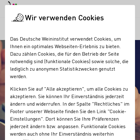
Tagesmodus
Nachtmodus
Haup
Haup
Wir verwenden Cookies
Seminare & Events
Einzelseminare für Fachkräfte
Kundenbi
Startseite
Das Deutsche Weininstitut verwendet Cookies, um
Ihnen ein optimales Webseiten-Erlebnis zu bieten.
Dazu zählen Cookies, die für den Betrieb der Seite
notwendig sind (funktionale Cookies) sowie solche, die
lediglich zu anonymen Statistikzwecken genutzt
werden.
Klicken Sie auf "Alle akzeptieren", um alle Cookies zu
akzeptieren. Sie können Ihr Einverständnis jederzeit
ändern und widerrufen. In der Spalte "Rechtliches" im
Footer unserer Webseite finden Sie den Link "Cookie-
Kundenbindung durch
Einstellungen". Dort können Sie Ihre Präferenzen
jederzeit ändern bzw. anpassen. Funktionale Cookies
persönliche Ansprache -
werden auch ohne Ihr Einverständnis weiterhin