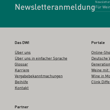
Newsletter
Newsletteranmeldung
Fußbereich
Das DWI
Portale
Über uns
Online-Sh
Über uns in einfacher Sprache
Deutsche 
Glossar
Generation
Karriere
Weine mit
Vergabebekanntmachungen
Wine in Mo
Beihilfe
Clink Diffe
Kontakt
Partner