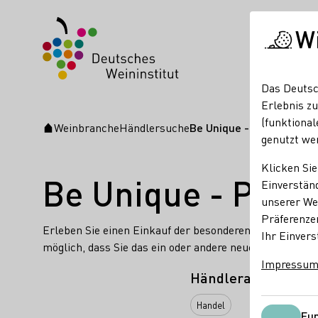
W
Das Deutsc
Erlebnis zu
(funktional
Weinbranche
Händlersuche
Be Unique - Peggy Voigt
Startseite
genutzt we
Klicken Sie
Be Unique - Peggy
Einverständ
unserer Web
Präferenze
Erleben Sie einen Einkauf der besonderen Art. Bei uns
Ihr Einvers
möglich, dass Sie das ein oder andere neue alkoholfrei
Impressu
Händlerart
Handel
Fun