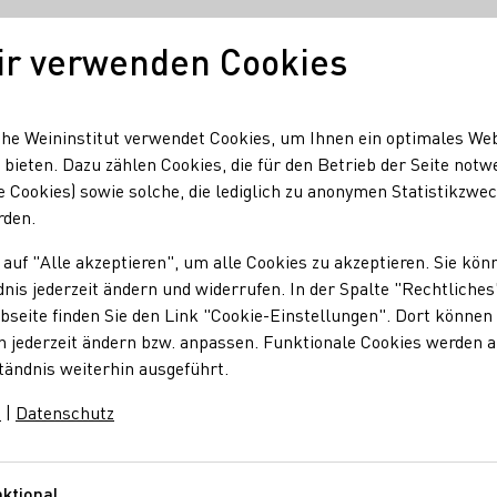
ir verwenden Cookies
Unser Wein
Regionen
Seminare & Event
he Weininstitut verwendet Cookies, um Ihnen ein optimales We
 bieten. Dazu zählen Cookies, die für den Betrieb der Seite notw
e Cookies) sowie solche, die lediglich zu anonymen Statistikzwe
rden.
 auf "Alle akzeptieren", um alle Cookies zu akzeptieren. Sie kön
 Voigt
nis jederzeit ändern und widerrufen. In der Spalte "Rechtliches
seite finden Sie den Link "Cookie-Einstellungen". Dort können 
n jederzeit ändern bzw. anpassen. Funktionale Cookies werden 
 kann man noch schwaade und tratsche. Dabei ist es
tändnis weiterhin ausgeführt.
e / alkoholhaltige Getränk auch gerne mal verkosten können.
m
|
Datenschutz
ktional