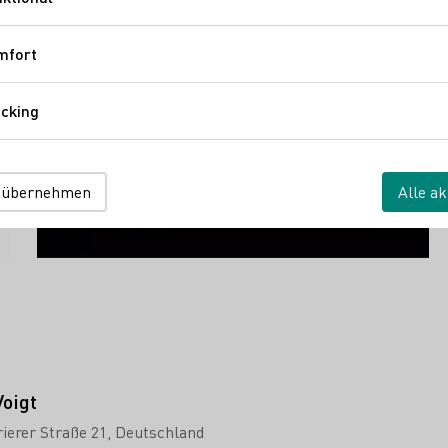
ieren
Funktional
mfort
Komfort
cking
Tracking
 übernehmen
Alle ak
oigt
rierer Straße 21
Deutschland