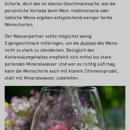
Schorle, doch das ist ebenso Geschmacksache, wie die
persönliche Vorliebe beim Wein. Halbtrockene oder
liebliche Weine ergeben entsprechend weniger herbe
Weinschorlen.
Der Wasserpartner sollte möglichst wenig
Eigengeschmack mitbringen, um die
Aromen
des Weins
nicht zu stark zu überdecken. Bezüglich des
Kohlensäuregehaltes empfiehlt sich mittel bis stark
perlendes Mineralwasser. Und wer es richtig süß mag,
kann die Weinschorle auch mit klarem Zitronensprudel,
statt mit Mineralwasser, zubereiten.
Teaser
Was versteht ein Pfälzer unter
Der Pfälzer Trollschobbe ist eine
"Trollschobbe"?
Schorle aus Wein und Sekt, also
deutlich gehaltvoller als die
herkömmliche Weinschorle aus Wein
und Wasser.