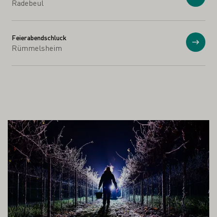
Anzei
Radebeul
Feierabendschluck
Anzei
Rümmelsheim
 AUCH INTERESSIEREN
Mehr erfahren