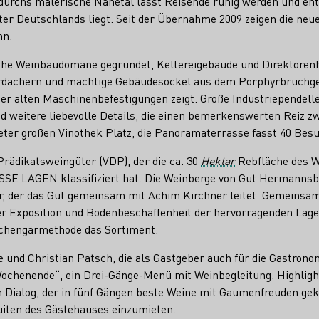
rchs malerische Nahetal lässt Reisende ruhig werden und entsp
r Deutschlands liegt. Seit der Übernahme 2009 zeigen die neue
nn.
he Weinbaudomäne gegründet, Keltereigebäude und Direktorenh
eferdächern und mächtige Gebäudesockel aus dem Porphyrbruchg
er alten Maschinenbefestigungen zeigt. Große Industriependell
nd weitere liebevolle Details, die einen bemerkenswerten Reiz
eter großen Vinothek Platz, die Panoramaterrasse fasst 40 Besu
rädikatsweingüter (VDP), der die ca. 30
Hektar
Rebfläche des W
E LAGEN klassifiziert hat. Die Weinberge von Gut Hermannsber
r, der das Gut gemeinsam mit Achim Kirchner leitet. Gemeinsam
 der Exposition und Bodenbeschaffenheit der hervorragenden Lage
aschengärmethode das Sortiment.
 und Christian Patsch, die als Gastgeber auch für die Gastronom
ochenende“, ein Drei-Gänge-Menü mit Weinbegleitung. Highlig
 Dialog, der in fünf Gängen beste Weine mit Gaumenfreuden gek
Suiten des Gästehauses einzumieten.