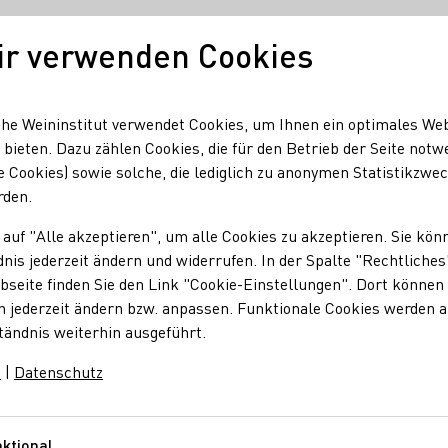
ir verwenden Cookies
Unser Wein
Regionen
Seminare & Event
he Weininstitut verwendet Cookies, um Ihnen ein optimales We
 bieten. Dazu zählen Cookies, die für den Betrieb der Seite notw
e Cookies) sowie solche, die lediglich zu anonymen Statistikzwe
rden.
 auf "Alle akzeptieren", um alle Cookies zu akzeptieren. Sie kön
nis jederzeit ändern und widerrufen. In der Spalte "Rechtliches
seite finden Sie den Link "Cookie-Einstellungen". Dort können 
n jederzeit ändern bzw. anpassen. Funktionale Cookies werden 
tändnis weiterhin ausgeführt.
m
|
Datenschutz
ktional