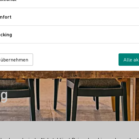
Funktional
mfort
Komfort
cking
Tracking
 übernehmen
Alle ak
rg