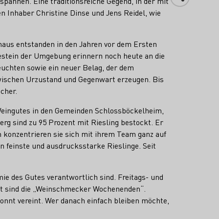
annen. Eine traditionsreiche Gegend, in der mit
n Inhaber Christine Dinse und Jens Reidel, wie
aus entstanden in den Jahren vor dem Ersten
estein der Umgebung erinnern noch heute an die
euchten sowie ein neuer Belag, der dem
 zwischen Urzustand und Gegenwart erzeugen. Bis
cher.
eingutes in den Gemeinden Schlossböckelheim,
g sind zu 95 Prozent mit Riesling bestockt. Er
 konzentrieren sie sich mit ihrem Team ganz auf
n feinste und ausdrucksstarke Rieslinge. Seit
ie des Gutes verantwortlich sind. Freitags- und
ht sind die „Weinschmecker Wochenenden“.
onnt vereint. Wer danach einfach bleiben möchte,