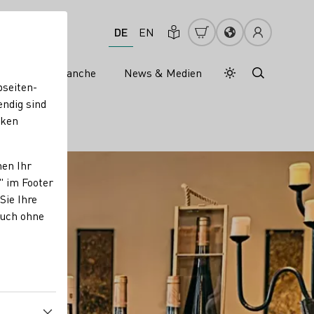
DE
EN
s
Weinbranche
News & Medien
Tagesmodus
Nachtmodus
bseiten-
endig sind
cken
nen Ihr
" im Footer
Sie Ihre
auch ohne