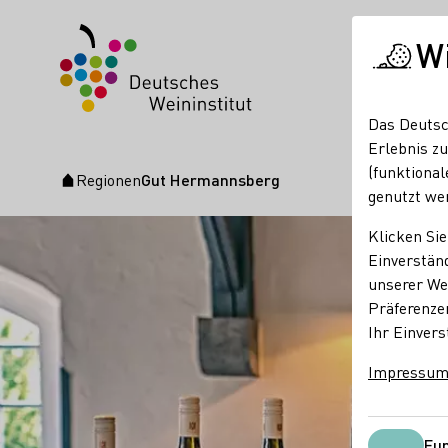
W
Das Deutsc
Erlebnis zu
(funktional
Regionen
Gut Hermannsberg
Startseite
genutzt we
Klicken Sie
Einverständ
unserer Web
Präferenze
Ihr Einvers
Impressu
Fun