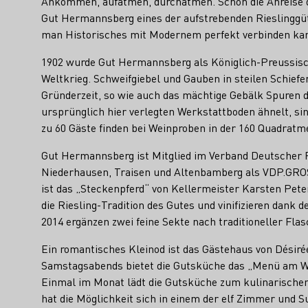
Ankommen, aufatmen, durchatmen. Schon die Anreise du
Gut Hermannsberg eines der aufstrebenden Rieslinggüte
man Historisches mit Modernem perfekt verbinden ka
1902 wurde Gut Hermannsberg als Königlich-Preussisc
Weltkrieg. Schweifgiebel und Gauben in steilen Schi
Gründerzeit, so wie auch das mächtige Gebälk Spuren d
ursprünglich hier verlegten Werkstattboden ähnelt, si
zu 60 Gäste finden bei Weinproben in der 160 Quadratm
Gut Hermannsberg ist Mitglied im Verband Deutscher P
Niederhausen, Traisen und Altenbamberg als VDP.GROSS
ist das „Steckenpferd“ von Kellermeister Karsten Pete
die Riesling-Tradition des Gutes und vinifizieren dank
2014 ergänzen zwei feine Sekte nach traditioneller Fl
Ein romantisches Kleinod ist das Gästehaus von Désirée
Samstagsabends bietet die Gutsküche das „Menü am W
Einmal im Monat lädt die Gutsküche zum kulinarischen
hat die Möglichkeit sich in einem der elf Zimmer und 