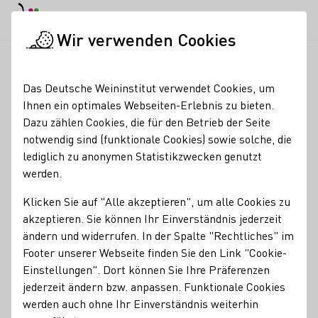
EN
Tagesmodus
Nachtmodus
Haup
Haup
Wir verwenden Cookies
Seminare & Events
Veranstaltungskalender
Der Friedhof l
Startseite
Das Deutsche Weininstitut verwendet Cookies, um
Ihnen ein optimales Webseiten-Erlebnis zu bieten.
Registrierung erforderlich
Dazu zählen Cookies, die für den Betrieb der Seite
Der Friedhof lebt! -
notwendig sind (funktionale Cookies) sowie solche, die
lediglich zu anonymen Statistikzwecken genutzt
Pflanzen auf dem Bad
werden.
Kreuznacher
Klicken Sie auf "Alle akzeptieren", um alle Cookies zu
Hauptfriedhof
akzeptieren. Sie können Ihr Einverständnis jederzeit
ändern und widerrufen. In der Spalte "Rechtliches" im
Footer unserer Webseite finden Sie den Link "Cookie-
Erleben Sie den Friedhof einmal von einer anderen Seite!
Einstellungen". Dort können Sie Ihre Präferenzen
Kultur- und Weinbotschafterin Karin Wilhelm lädt Sie zu
jederzeit ändern bzw. anpassen. Funktionale Cookies
einer besonderen Friedhofsführung ein:
werden auch ohne Ihr Einverständnis weiterhin
In der Friedhofs- und Bestattungskultur haben Pflanzen