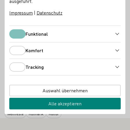
Atmosphäre voller Genuss und Geselligkeit direkt vor der
ausgeführt.
beeindruckenden Kulisse der Rhein-Mosel-Halle in
Impressum
|
Datenschutz
Koblenz.
Die musikalische Untermalung des kulinarischen
Feierabends liegt in der Hand eines DJs: Entspannte Beats
Funktional
Funktional
aus verschiedenen Genres sorgen für Sommerstimmung
auf den Picknickdecken und Lounge- Möbeln.
Komfort
Komfort
Der Getränkeausschank erfolgt über das Koblenz-
Weinglas, welches für den Pfandbetrag von 5,00 € auf allen
Tracking
Tracking
Veranstaltungen des Koblenzer Weinfestivals erhältlich ist.
Besucher*innen können das Koblenz-Weinglas gerne
behalten oder gegen den Pfandbetrag auf allen
Auswahl übernehmen
Veranstaltungen eintauschen.
Alle akzeptieren
Weinfeste
Kulinarik
Kultur