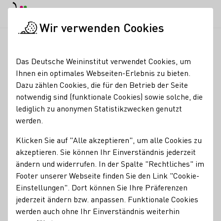
EN
Tagesmodus
Nachtmodus
Haup
Haup
Wir verwenden Cookies
Seminare & Events
Veranstaltungskalender
Blaue Stunde-
Startseite
Das Deutsche Weininstitut verwendet Cookies, um
Ihnen ein optimales Webseiten-Erlebnis zu bieten.
Blaue Stunde- PopUp
Dazu zählen Cookies, die für den Betrieb der Seite
notwendig sind (funktionale Cookies) sowie solche, die
Weinbar
lediglich zu anonymen Statistikzwecken genutzt
werden.
Von der Arbeit, direkt zum Genuss!
Klicken Sie auf "Alle akzeptieren", um alle Cookies zu
Auf Picknickdecken und Lounge-Möbeln, mit relaxten
akzeptieren. Sie können Ihr Einverständnis jederzeit
Klängen im Ohr und einem Glas Riesling in der Hand feiern
ändern und widerrufen. In der Spalte "Rechtliches" im
wir die schönste Zeit des Tages - den Feierabend!
Footer unserer Webseite finden Sie den Link "Cookie-
Als Highlight im Rahmen des Weinfestival Koblenz bietet
Einstellungen". Dort können Sie Ihre Präferenzen
die Blaue Stunde die erlesenen Festivalweine in Begleitung
jederzeit ändern bzw. anpassen. Funktionale Cookies
von regionalen Leckereien. Tauche ein in eine einzigartige
werden auch ohne Ihr Einverständnis weiterhin