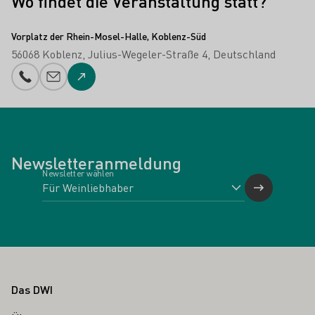
Wo findet die Veranstaltung statt?
Vorplatz der Rhein-Mosel-Halle, Koblenz-Süd
56068 Koblenz
Julius-Wegeler-Straße 4
Deutschland
Telefonnummer
E-Mail-Adresse
Zur Website
Newsletteranmeldung
Newsletter wählen
Fußbereich
Das DWI