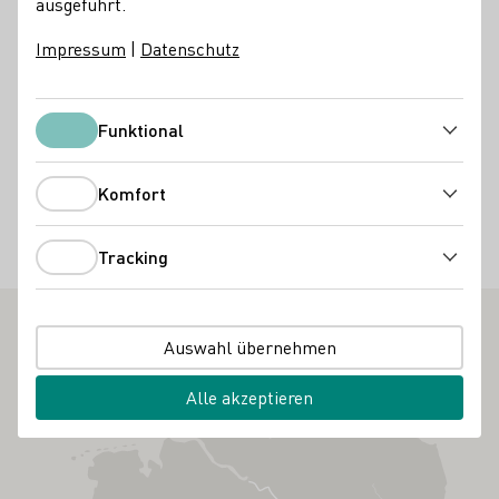
ausgeführt.
WeinErlebnisWelt in Meißen ein. Während Ihr leckeren
Meißner Wein zusammen mit Freunden genießt, werdet Ihr
Impressum
|
Datenschutz
mit chilliger House- und Loungemusik vom DJ oder
entspannter Live-Musik verwöhnt. Natürlich dürfen kleine
Snacks dabei nicht fehlen. Bei schönem Wetter könnt Ihr
Funktional
Funktional
in unserem mediterranen Innenhof den Abend gemütlich
ausklingen lassen.
Komfort
Komfort
Eintritt frei
Tracking
Tracking
Kulinarik
Kultur
Auswahl übernehmen
Alle akzeptieren