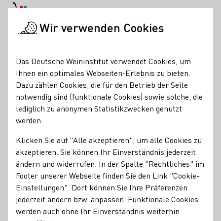
EN
Tagesmodus
Nachtmodus
Haup
Haup
Wir verwenden Cookies
Seminare & Events
Veranstaltungskalender
Weinlounge zum
Startseite
Das Deutsche Weininstitut verwendet Cookies, um
Ihnen ein optimales Webseiten-Erlebnis zu bieten.
Weinlounge zum kleinen
Dazu zählen Cookies, die für den Betrieb der Seite
notwendig sind (funktionale Cookies) sowie solche, die
Freitag
lediglich zu anonymen Statistikzwecken genutzt
werden.
13.08.26
18:00 - 22:00 Uhr
Klicken Sie auf "Alle akzeptieren", um alle Cookies zu
Nachfolgende Termine:
akzeptieren. Sie können Ihr Einverständnis jederzeit
20.08.26
18:00 - 22:00 Uhr
ändern und widerrufen. In der Spalte "Rechtliches" im
27.08.26
18:00 - 22:00 Uhr
Footer unserer Webseite finden Sie den Link "Cookie-
Einstellungen". Dort können Sie Ihre Präferenzen
...entspannte Musik und leckere Weine zum Feierabend.
jederzeit ändern bzw. anpassen. Funktionale Cookies
Zur Einstimmung auf das Wochenende laden wir euch ab
werden auch ohne Ihr Einverständnis weiterhin
Mai jeden Donnerstag zu unserem „Kleinen Freitag“ in die